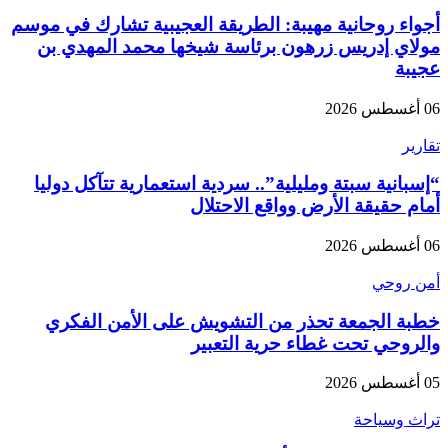
أجواء روحانية مهيبة: الطريقة العجيبية تشارك في موسم
مولاي إدريس زرهون برئاسة شيخها محمد المهدي بن
عجيبة
06 أغسطس 2026
تقارير
“إسبانية سبتة ومليلية”.. سردية استعمارية تتآكل دوليا
أمام حقيقة الأرض وواقع الاحتلال
06 أغسطس 2026
أمن روحي
خطبة الجمعة تحذر من التشويش على الأمن الفكري
والروحي تحت غطاء حرية التعبير
05 أغسطس 2026
تراث وسياحة