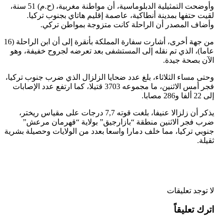
وأوضحت التمثيلية الدبلوماسية، أن مواطنة مغربية، (ح.م) 51 سنة،
لقيت حتفها بمدينة أنطاكية، عاصمة إقليم هاتاي بجنوب تركيا.
وأضاف المصدر أن الراحلة كانت متزوجة بمواطن تركي.
من جهة أخرى، أشارت سفارة المملكة بأنقرة إلى أن ابن الراحلة (16
عاما)، الذي تم نقله إلى المستشفى بعد تعرضه لجروح خفيفة، وهو
الآن بصحة جيدة.
وحتى مساء الثلاثاء، بلغ عدد ضحايا الزلزال الذي ضرب جنوب تركيا،
فجر أمس الاثنين، ما مجموعه 3703 قتيلا، كما ارتفع عدد الإصابات
إلى 22 ألفا و286 مصابا.
يذكر أن زلزالا عنيفا، بلغت قوته 7,7 درجات على مقياس ريختر،
ضرب فجر الاثنين منطقة “بازارجيق” بولاية “قهرمان مرعش”
جنوبي تركيا، مما خلف دمارا واسعا بعدد من الولايات وحصيلة بشرية
ثقيلة.
لا توجد تعليقات
اترك تعليقاً