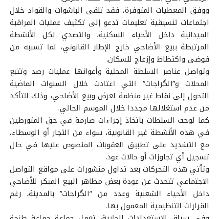
ووفق المعطيات المتوفرة، فقد تلقى الباشوات والقواد خلال
اجتماعات تنسيقية تعليمات تدعو إلى تكثيف عمليات المراقبة
الميدانية داخل الأحياء السكنية، والتصدي لكل الأنشطة
المرتبطة ببيع الأضاحي خارج الإطار القانوني، لما تسببه من
فوضى واكتظاظ وإزعاج للسكان.
وتواصل عناصر السلطة المحلية وأعوانها عمليات رصد وتتبع
المحلات و”الگراجات” التي اعتادت خلال السنوات الماضية
التحول إلى نقاط غير منظمة لعرض وبيع الأضاحي، وذلك للتأكد
من عدم استغلالها مجددا خلال الموسم الحالي.
كما لوحت السلطات باتخاذ إجراءات صارمة في حق المتورطين
في هذه الأنشطة غير القانونية، سواء من التجار أو الوسطاء،
مع التشديد على تطبيق العقوبات المنصوص عليها في حال
تسجيل أي تجاوزات أو حالات عود.
وتأتي هذه التحركات بعد تداول منشورات على مواقع التواصل
الاجتماعي تتحدث عن عودة بعض مظاهر البيع المبكر للأضاحي
داخل الأحياء الشعبية وعدد من “الگراجات” بالمدينة، رغم
القرارات التنظيمية المعمول بها.
وفي سياق الاستعدادات الجارية، تعمل جماعة جماعة طنجة