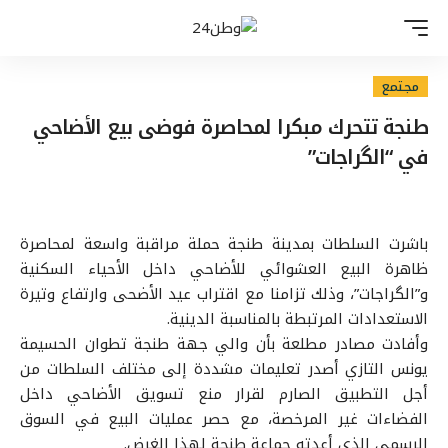
مجتمع
طنجة تتحرك مبكرا لمحاصرة فوضى بيع الأضاحي
في “الگراجات”
باشرت السلطات بمدينة طنجة حملة مراقبة واسعة لمحاصرة
ظاهرة البيع العشوائي للأضاحي داخل الأحياء السكنية
و”الگراجات”، وذلك تزامنا مع اقتراب عيد الأضحى وارتفاع وتيرة
الاستعدادات المرتبطة بالمناسبة الدينية.
وأفادت مصادر مطلعة بأن والي جهة طنجة تطوان الحسيمة
يونس التازي أصدر تعليمات مشددة إلى مختلف السلطات من
أجل التطبيق الصارم لقرار منع تسويق الأضاحي داخل
الفضاءات غير المرخصة، مع حصر عمليات البيع في السوق
الرسمي الذي أعدته جماعة طنجة لهذا الغرض.