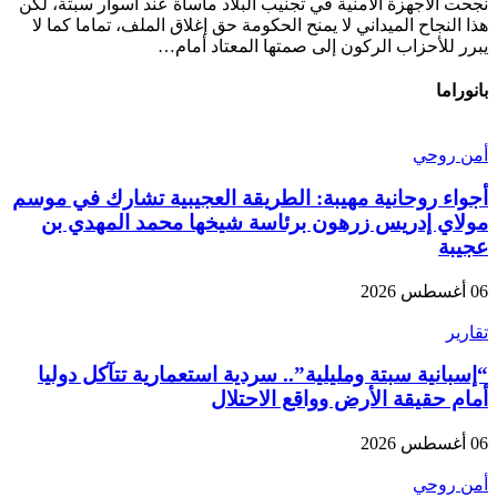
نجحت الأجهزة الأمنية في تجنيب البلاد مأساة عند أسوار سبتة، لكن
هذا النجاح الميداني لا يمنح الحكومة حق إغلاق الملف، تماما كما لا
يبرر للأحزاب الركون إلى صمتها المعتاد أمام…
بانوراما
أمن روحي
أجواء روحانية مهيبة: الطريقة العجيبية تشارك في موسم
مولاي إدريس زرهون برئاسة شيخها محمد المهدي بن
عجيبة
06 أغسطس 2026
تقارير
“إسبانية سبتة ومليلية”.. سردية استعمارية تتآكل دوليا
أمام حقيقة الأرض وواقع الاحتلال
06 أغسطس 2026
أمن روحي