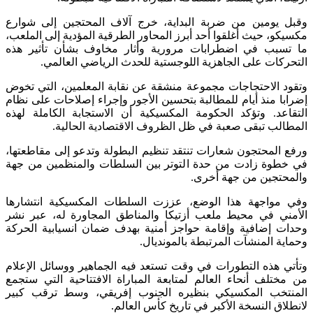
وقبل يومين من ضربة البداية، خرج آلاف المحتجين إلى شوارع
مكسيكو، حيث أغلقوا أحد أبرز المحاور الطرقية المؤدية إلى الملعب،
ما تسبب في اضطرابات مرورية وأثار مخاوف بشأن تأثير هذه
التحركات على الجاهزية اللوجستية للحدث الرياضي العالمي.
وتقود الاحتجاجات مجموعة منشقة عن نقابة المعلمين، التي تخوض
إضرابا منذ أيام للمطالبة بتحسين الأجور وإجراء إصلاحات على نظام
التقاعد. وتؤكد الحكومة المكسيكية أن الاستجابة الكاملة لهذه
المطالب تبقى صعبة في ظل الظروف الاقتصادية الحالية.
ورفع المحتجون شعارات تنتقد تنظيم البطولة وتدعو إلى مقاطعتها،
في خطوة زادت من حدة التوتر بين السلطات والمنظمين من جهة
والمحتجين من جهة أخرى.
وفي مواجهة هذا الوضع، عززت السلطات المكسيكية انتشارها
الأمني في محيط ملعب أزتيكا والمناطق المجاورة له، عبر نشر
وحدات إضافية وإقامة حواجز أمنية بهدف ضمان انسيابية الحركة
وحماية المنشآت المرتبطة بالمونديال.
وتأتي هذه التطورات في وقت تستعد فيه الجماهير ووسائل الإعلام
من مختلف أنحاء العالم لمتابعة المباراة الافتتاحية التي ستجمع
المنتخب المكسيكي بنظيره الجنوب إفريقي، وسط ترقب كبير
لانطلاق النسخة الأكبر في تاريخ كأس العالم.