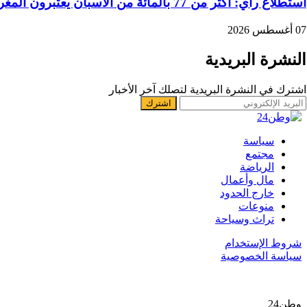
استطلاع رأي: اكثر من 77 بالمائة من الاسبان يعتبرون المغرب “بلدا عدوا”
07 أغسطس 2026
النشرة البريدية
اشترك في النشرة البريدية لتصلك آخر الأخبار
سياسة
مجتمع
الرياضة
مال وأعمال
خارج الحدود
منوعات
تراث وسياحة
شروط الإستخدام
سياسة الخصوصية
وطن24