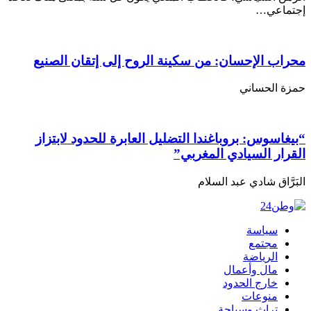
إجتماعي…
محراب الإحسان: من سكينة الروح إلى إتقان الصنيع
حمزة الحساني
“بيغاسوس: بروباغندا التضليل العابرة للحدود لابتزاز
القرار السيادي المغربي”
البَرَّاق شادي عبد السلام
سياسة
مجتمع
الرياضة
مال وأعمال
خارج الحدود
منوعات
تراث وسياحة