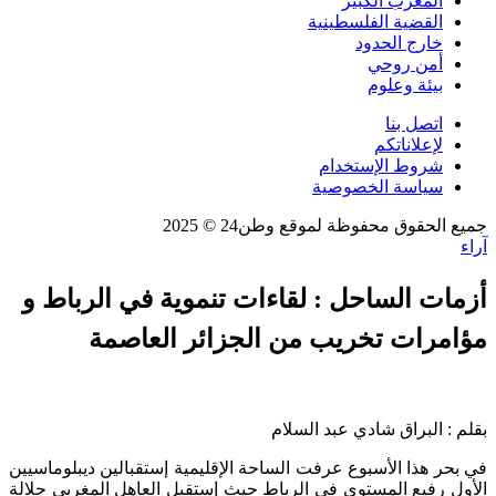
المغرب الكبير
القضية الفلسطينية
خارج الحدود
أمن روحي
بيئة وعلوم
اتصل بنا
لإعلاناتكم
شروط الإستخدام
سياسة الخصوصية
جميع الحقوق محفوظة لموقع وطن24 © 2025
آراء
أزمات الساحل : لقاءات تنموية في الرباط و
مؤامرات تخريب من الجزائر العاصمة
بقلم : البراق شادي عبد السلام
في بحر هذا الأسبوع عرفت الساحة الإقليمية إستقبالين ديبلوماسيين
الأول رفيع المستوى في الرباط حيث إستقبل العاهل المغربي جلالة