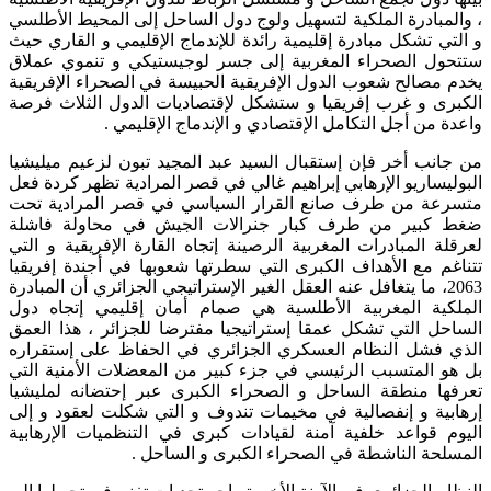
، والمبادرة الملكية لتسهيل ولوج دول الساحل إلى المحيط الأطلسي
و التي تشكل مبادرة إقليمية رائدة للإندماج الإقليمي و القاري حيث
ستتحول الصحراء المغربية إلى جسر لوجيستيكي و تنموي عملاق
يخدم مصالح شعوب الدول الإفريقية الحبيسة في الصحراء الإفريقية
الكبرى و غرب إفريقيا و ستشكل لإقتصاديات الدول الثلاث فرصة
واعدة من أجل التكامل الإقتصادي و الإندماج الإقليمي .
من جانب أخر فإن إستقبال السيد عبد المجيد تبون لزعيم ميليشيا
البوليساريو الإرهابي إبراهيم غالي في قصر المرادية تظهر كردة فعل
متسرعة من طرف صانع القرار السياسي في قصر المرادية تحت
ضغط كبير من طرف كبار جنرالات الجيش في محاولة فاشلة
لعرقلة المبادرات المغربية الرصينة إتجاه القارة الإفريقية و التي
تتناغم مع الأهداف الكبرى التي سطرتها شعوبها في أجندة إفريقيا
2063، ما يتغافل عنه العقل الغير الإستراتيجي الجزائري أن المبادرة
الملكية المغربية الأطلسية هي صمام أمان إقليمي إتجاه دول
الساحل التي تشكل عمقا إستراتيجيا مفترضا للجزائر ، هذا العمق
الذي فشل النظام العسكري الجزائري في الحفاظ على إستقراره
بل هو المتسبب الرئيسي في جزء كبير من المعضلات الأمنية التي
تعرفها منطقة الساحل و الصحراء الكبرى عبر إحتضانه لمليشيا
إرهابية و إنفصالية في مخيمات تندوف و التي شكلت لعقود و إلى
اليوم قواعد خلفية آمنة لقيادات كبرى في التنظميات الإرهابية
المسلحة الناشطة في الصحراء الكبرى و الساحل .