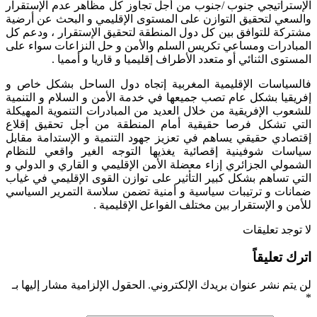
الإستراتيجي جنوب /جنوب من أجل تجاوز كل مظاهر عدم الإستقرار
والسعي لتحقيق التوازن على المستوى الإقليمي و البحث عن أرضية
مشتركة للتوافق بين كل دول المنطقة لتحقيق الإستقرار ، ودعم كل
المبادرات ومساعي تكريس السلم والأمن و حل النزاعات سواء على
المستوى الثنائي أو متعدد الأطراف إقليميا و قاريا و أمميا .
فالسياسات الإقليمية المغربية إتجاه دول الساحل بشكل خاص و
إفريقيا بشكل عام تصب جميعها في خدمة الأمن و السلام و التنمية
للشعوب الإفريقية من خلال العديد من المبادرات التنموية المهيكلة
التي تشكل فرصا حقيقية أمام المنطقة من أجل تحقيق إقلاع
إقتصادي حقيقي يساهم في تعزيز جهود التنمية و الإستدامة مقابل
سياسات شوفينية إقصائية يغذيها التوجه الغير واقعي للنظام
الشمولي الجزائري إزاء معضلة الأمن الإقليمي و القاري و الدولي و
التي تساهم بشكل كبير التأثير على توازن القوى الإقليمي في غياب
ضمانات و ترتيبات سياسية و أمنية تضمن سلاسة التمرير السياسي
للأمن و الإستقرار بين مختلف الفواعل الإقليمية .
لا توجد تعليقات
اترك تعليقاً
لن يتم نشر عنوان بريدك الإلكتروني.
الحقول الإلزامية مشار إليها بـ
*