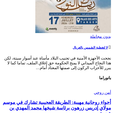
بدون مجاملة
لا لتغطية الشمس بالغربال
نجحت الأجهزة الأمنية في تجنيب البلاد مأساة عند أسوار سبتة، لكن
هذا النجاح الميداني لا يمنح الحكومة حق إغلاق الملف، تماما كما لا
يبرر للأحزاب الركون إلى صمتها المعتاد أمام…
بانوراما
أمن روحي
أجواء روحانية مهيبة: الطريقة العجيبية تشارك في موسم
مولاي إدريس زرهون برئاسة شيخها محمد المهدي بن