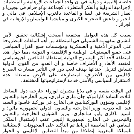
حاضنة إقليمية و دولية في آن واحد للجماعات الإرهابية و المنظمات
الإجرامية الدولية و الفكر المتطرف كجماعة بوكو حرام في نيجيريا و
أنصار الشريعة في ليبيا و القاعدة بالغرب الإسلامي في مالي و
النجير و داعش الصحراء الكبرى و ميليشيا البوليساريو الإرهابية في
الجزائر .
بسبب كل هذه العوامل مجتمعة أصبحت إشكالية تحقيق الأمن
البشري بمفهومه الشمولي في المنطقة من أهم الملفات المطروحة
على الدوائر الأمنية و العسكرية ومؤسسات صنع القرار السياسي
على جميع المستويات الوطنية و الإقليمية و الدولية ،مما حول هذه
المنطقة لأحد أكثر المسارح الدولية إستقطابا للتنافس الجيوسياسي
المتعدد الأبعاد و الأطراف خاصة و أن العديد من القوى الدولية
تتسابق لتنزيل أجنداتها بهدف لعب دور في التأثير مسارات الصراع
الإقليمي بين الأطراف المتصارعة على الأرض مستغلة عدم
الاستقرار السياسي والأمني خدمة لإستراتيجياتها المختلفة .
في الوقت نفسه و في بلاغ مشترك لوزراء خارجية دول الساحل
الثلاث السادة كاراموكو جان ماري تراوري، وزير الخارجية والتعاون
الإقليمي وشؤون البوركينابيين في الخارج في بوركينا فاسو؛ و السيد
عبد الله ديوب، وزير الخارجية والتعاون الدولي لجمهورية مالي؛ و
السيد باكاري ياوو سانجاري، وزير الشؤون الخارجية والتعاون
والنيجريين في الخارج لجمهورية النيجر عقب الإستقبال الملكي
السامي في العاصمة الرباط تم التأكيد على المجهودات الإستثنائية
للمملكة المغربية إنطلاقا من مبدأ التضامن الإقليمي و الحوار