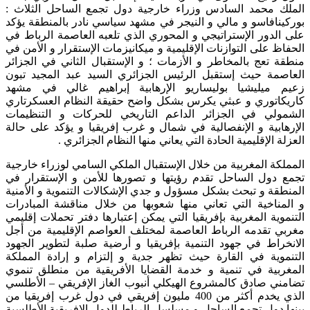
الملك محمد السادس وزراء خارجية دول تجمع الساحل الثلاث :
بوركينافاسو و مالي و النيجر في مشهد سياسي نادر بالمنطقة يؤكد
على الدور الإستراتيجي و المحوري الذي تلعبه العاصمة الرباط في
الحفاظ على التوازنات الإقليمية و ميكانيزمات الإستقرار و الأمن في
منطقة تعج بالمخاطر و الأزمات ؛ و الإستقبال الثاني في الجزائر
العاصمة حيث إستقبل الرئيس الجزائري السيد عبد المجيد تبون
زعيم ميليشيا بوليساريو الإرهابية إبراهيم غالي في مشهد
كاريكاتوري و عبثي يكرس بشكل واضح حقيقة النظام العسكرتاري
الشمولي في الجزائر الداعم التاريخي للحركات و التنظيمات
الإرهابية و الإنفصالية في شمال و غرب إفريقيا و يؤكد على حالة
العزلة الإقليمية الحادة التي يعاني منها النظام الجزائري .
المملكة المغربية من خلال الإستقبال الملكي السامي لوزراء خارجية
تجمع دول الساحل تقدم رؤيتها و تصورها للأمن و الإستقرار في
المنطقة و تبحث بشكل مسؤول و جدي الإشكالات التنموية و الأمنية
و المناخية التي تعاني منها شعوبها من خلال مناقشة المبادرات
التنموية المغربية بإفريقيا التي يمكن إعتبارها دفتر تحملات إقليمي
مغربي تقدمه الرباط العاصمة لمختلف العواصم الإقليمية من أجل
الانخراط في جهود التنمية بإفريقيا و أرضية صلبة لتطوير الجهود
التنموية في القارة حيث تظهر جدية و إلتزام و إرادة المملكة
المغربية في تنمية و خدمة القضايا الأفريقية من منطلق تنموي
تضامني صادق كالمشروع الهيكلي أنبوب الغاز الإفريقي – الأطلسي
الذي يخدم أكثر من 400 مليون إفريقي في دول غرب إفريقيا من
بينها دول تجمع الساحل و مسلسل الرباط للدول الإفريقية الأطلسية