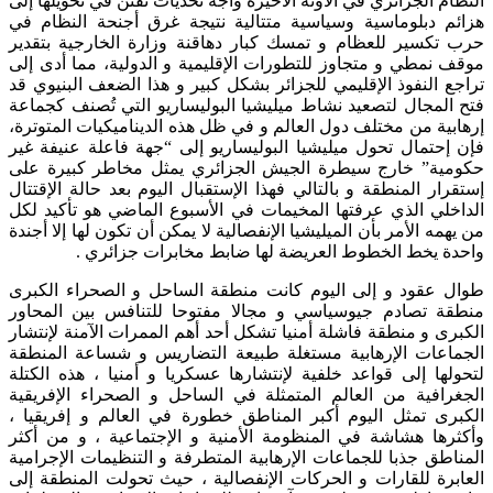
النظام الجزائري في الآونة الأخيرة واجه تحديات تفنن في تحويلها إلى
هزائم دبلوماسية وسياسية متتالية نتيجة غرق أجنحة النظام في
حرب تكسير للعظام و تمسك كبار دهاقنة وزارة الخارجية بتقدير
موقف نمطي و متجاوز للتطورات الإقليمية و الدولية، مما أدى إلى
تراجع النفوذ الإقليمي للجزائر بشكل كبير و هذا الضعف البنيوي قد
فتح المجال لتصعيد نشاط ميليشيا البوليساريو التي تُصنف كجماعة
إرهابية من مختلف دول العالم و في ظل هذه الديناميكيات المتوترة،
فإن إحتمال تحول ميليشيا البوليساريو إلى “جهة فاعلة عنيفة غير
حكومية” خارج سيطرة الجيش الجزائري يمثل مخاطر كبيرة على
إستقرار المنطقة و بالتالي فهذا الإستقبال اليوم بعد حالة الإقتتال
الداخلي الذي عرفتها المخيمات في الأسبوع الماضي هو تأكيد لكل
من يهمه الأمر بأن الميليشيا الإنفصالية لا يمكن أن تكون لها إلا أجندة
واحدة يخط الخطوط العريضة لها ضابط مخابرات جزائري .
طوال عقود و إلى اليوم كانت منطقة الساحل و الصحراء الكبرى
منطقة تصادم جيوسياسي و مجالا مفتوحا للتنافس بين المحاور
الكبرى و منطقة فاشلة أمنيا تشكل أحد أهم الممرات الآمنة لإنتشار
الجماعات الإرهابية مستغلة طبيعة التضاريس و شساعة المنطقة
لتحولها إلى قواعد خلفية لإنتشارها عسكريا و أمنيا ، هذه الكتلة
الجغرافية من العالم المتمثلة في الساحل و الصحراء الإفريقية
الكبرى تمثل اليوم أكبر المناطق خطورة في العالم و إفريقيا ،
وأكثرها هشاشة في المنظومة الأمنية و الإجتماعية ، و من أكثر
المناطق جذبا للجماعات الإرهابية المتطرفة و التنظيمات الإجرامية
العابرة للقارات و الحركات الإنفصالية ، حيث تحولت المنطقة إلى