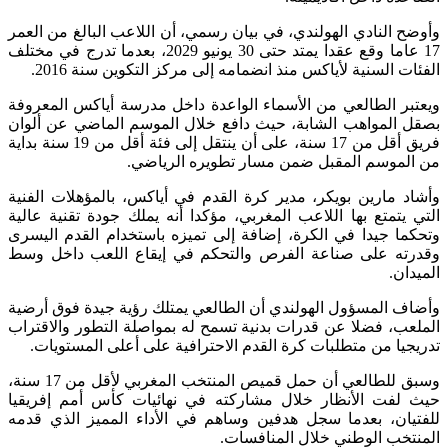
وأوضح النادي الهولندي، في بيان رسمي، أن اللاعب البالغ من العمر
17 عاما وقع عقدا يمتد حتى 30 يونيو 2029، بعدما تدرج في مختلف
الفئات السنية لأياكس منذ انضمامه إلى مركز التكوين سنة 2016.
ويعتبر الطالعي من الأسماء الواعدة داخل مدرسة أياكس المعروفة
بصقل المواهب الشابة، حيث دافع خلال الموسم الماضي عن ألوان
فريق أقل من 17 سنة، على أن ينتقل إلى فئة أقل من 19 سنة بداية
من الموسم المقبل ضمن مسار تطويره الرياضي.
وأشاد مارين بويكر، مدير كرة القدم في أياكس، بالمؤهلات الفنية
التي يتمتع بها اللاعب المغربي، مؤكدا أنه يملك جودة تقنية عالية
وتحكما جيدا في الكرة، إضافة إلى تميزه باستخدام القدم اليسرى
وقدرته على صناعة الفرص والتحكم في إيقاع اللعب داخل وسط
الميدان.
وأضاف المسؤول الهولندي أن الطالعي يمتلك رؤية جيدة فوق أرضية
الملعب، فضلا عن قدرات بدنية تسمح له بمواصلة التطور والاقتراب
تدريجيا من متطلبات كرة القدم الاحترافية على أعلى المستويات.
وسبق للطالعي أن حمل قميص المنتخب المغربي لأقل من 17 سنة،
حيث لفت الأنظار خلال مشاركته في نهائيات كأس أمم إفريقيا
للفتيان، بعدما سجل هدفين وساهم في الأداء المميز الذي قدمه
المنتخب الوطني خلال المنافسات.