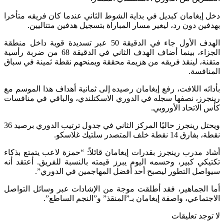
دخل إيغامان كبديل في بداية الشوط الثاني عندما كان فريقه متأخرا
بهدفين دون رد، ليغير مسار المباراة بتسجيل هدفين متتاليين.
الهدف الأول جاء في الدقيقة 50 عبر تسديدة قوية داخل منطقة
الجزاء، بينما أضاف الهدف الثاني في الدقيقة 68 من ضربة رأسية
متقنة، لينقذ فريقه من هزيمة محققة ويمنحهم نقطة ثمينة في سباق
المنافسة.
بأدائه اللافت، رفع إيغامان رصيده إلى ثمانية أهداف هذا الموسم مع
رينجرز، نصفها سجله في الدوري الاسكتلندي، والباقي في منافسات
كأس الاتحاد الأوروبي.
ويحتل رينجرز حاليًا المركز الثاني في جدول ترتيب الدوري برصيد 36
نقطة، بفارق 14 نقطة خلف المتصدر سلتيك غلاسكو.
أشاد مدرب رينجرز بقدرات إيغامان قائلاً: “حمزة لاعب يتمتع بذكاء
تكتيكي كبير، وحسمه اليوم يبرز قيمته بالنسبة للفريق. أعتقد أنه
سيواصل التطور ليصبح أحد أفضل المهاجمين في الدوري”.
أما الجماهير، فقد أطلقت موجة من الإشادات عبر وسائل التواصل
الاجتماعي، واصفة إيغامان بـ”المنقذ” و”النجم الساطع”.
لا توجد تعليقات