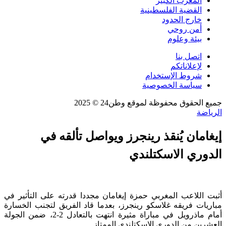
المغرب الكبير
القضية الفلسطينية
خارج الحدود
أمن روحي
بيئة وعلوم
اتصل بنا
لإعلاناتكم
شروط الإستخدام
سياسة الخصوصية
جميع الحقوق محفوظة لموقع وطن24 © 2025
الرياضة
إيغامان يُنقذ رينجرز ويواصل تألقه في
الدوري الاسكتلندي
أثبت اللاعب المغربي حمزة إيغامان مجددا قدرته على التأثير في
مباريات فريقه غلاسكو رينجرز، بعدما قاد الفريق لتجنب الخسارة
أمام ماذرويل في مباراة مثيرة انتهت بالتعادل 2-2، ضمن الجولة
العشرين من الدوري الاسكتلندي الممتاز.