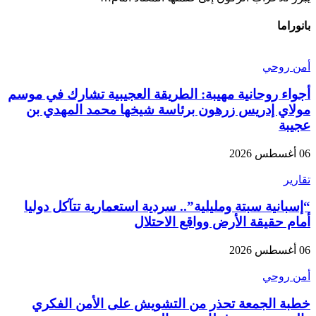
بانوراما
أمن روحي
أجواء روحانية مهيبة: الطريقة العجيبية تشارك في موسم
مولاي إدريس زرهون برئاسة شيخها محمد المهدي بن
عجيبة
06 أغسطس 2026
تقارير
“إسبانية سبتة ومليلية”.. سردية استعمارية تتآكل دوليا
أمام حقيقة الأرض وواقع الاحتلال
06 أغسطس 2026
أمن روحي
خطبة الجمعة تحذر من التشويش على الأمن الفكري