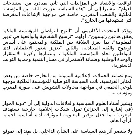
الواقعية والابتعاد عن المزايدات التي تأتي بمبادرة من استنتاجات
العوام”، مشيرا إلى أن “هذه السياسة عززت الثقة بين المؤسسة
الملكية والشعب المغربي، خاصة في مواجهة الإشاعات المغرضة
التي تستهدفها من الخارج”.
ويؤكد المتحدث الأكاديمي أن “النهج التواصلي للمؤسسة الملكية
يحقق هدفين رئيسيين”، أولهما “ترسيخ الشفافية والواقعية في تدبير
المعلومة”، بما يعزز العلاقة بين الملكية والمجتمع على أساس
الوضوح والثقة المتبادلة، والثاني “تعزيز شعور الاطمئنان لدى
المواطنين تجاه المؤسسة الملكية”، باعتبارها ركيزة الاستقرار
والوحدة الوطنية وضمانة الاستمرار في مسار التنمية وحماية الثوابت
الدستورية.
ومع تصاعد الحملات الإعلامية الممولة من الخارج، خاصة من بعض
المنابر الفرنسية، باتت السياسة التواصلية للمؤسسة الملكية موجهة
للوعي الجمعي في مواجهة محاولات التشويش على صورة المغرب
ومؤسساته.
ويشير أستاذ العلوم السياسية والعلاقات الدولية إلى أن “دولة الجوار
(في إشارة إلى الجزائر) تمول شبكات إعلامية خارجية تستهدف
المغرب”، ما جعل توفير المعلومة الموثوقة أداة أساسية لحماية
الرأي العام.
ولا يقتصر أثر هذه السياسة على الشأن الداخلي، بل يمتد إلى تموقع