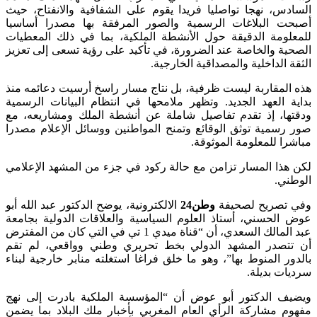
السادس، نهجا تواصليا فريدا يقوم على الشفافية والانفتاح، حيث
أصبحت البلاغات الرسمية والصور المرفقة بها مصدرا أساسيا
للمعلومة الدقيقة حول الأنشطة الملكية، بما في ذلك المعطيات
الصحية والخاصة عند الضرورة، في تأكيد على رؤية تسعى إلى تعزيز
الثقة الداخلية والمصداقية الخارجية.
هذه المقاربة ليست ظرفية، بل نتاج مسار راسخ أرسيت دعائمه منذ
بداية العهد الجديد. وتظهر ملامحها في انتظام البيانات الرسمية
ودقتها، إذ تقدم تفاصيل شاملة عن أنشطة الملك ومشاريعه، مع
صور رسمية توثق الوقائع وتمنح المواطنين ووسائل الإعلام مصدرا
مباشرا للمعلومة الموثوقة.
لكن هذا المسار تزامن مع حالة ركود في جزء من المشهد الإعلامي
الوطني.
وفي تصريح لصحيفة
وطن24
الالكترونية، يوضح الدكتور عبد الله أبو
عوض الحسني، أستاذ العلوم السياسية والعلاقات الدولية بجامعة
عبد المالك السعدي، أن “قناة ميدي 1 تي في التي كان من المفترض
أن تتصدر المشهد الدولي بخط تحريري وطني وواقعي، لم تقم
بالدور المنوط بها”، وهو ما خلق فراغا استغلته منابر خارجية لبناء
سرديات بديلة.
ويضيف الدكتور أبو عوض أن “المؤسسة الملكية بادرت إلى نهج
مفهوم مشاركة الرأي العام المغربي بأخبار ملك البلاد بما يضمن