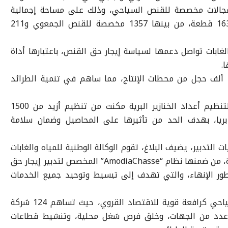
 من بينهم 5 آلاف و700 في مجالات مخصصة للقنص السياحي، وذلك على مساحة إجمالية
قدرها 4,19 مليون هكتار موزعة على 1639 قطعة، من بينها 1357 مخصصة للقنص الجمعوي و211
والغابات تواصل دعمها لسياسة إيجار حق القنص، باعتبارها أداة
.
وفي هذا الإطار، تم إطلاق أكثر من 151 ألف حجل من محطات الإنتاج، مما ساهم في تنمية الطرائد
وأكدت الوكالة أن الاستراتيجية الوطنية لتنظيم أعداد الخنازير البرية مكنت من تنظيم أزيد من 1500
فرت عن قنص 6344 خنزيرا بريا، بهدف الحد من تأثيرها على المحاصيل وضمان سلامة
التدبير، يضيف البلاغ، تقوم الوكالة الوطنية للمياه والغابات
بشكل تدريجي بإطلاق أدوات رقمية مبتكرة، من ضمنها نظام “AmodiaChasse” المخصص لتدبير إيجار حق
ور الإنهاء، والتي تهدف إلى تبسيط وتوحيد جميع الخدمات
كما ركز المجلس على أهمية القنص السياحي كرافعة قوية للاقتصاد القروي، حيث تساهم 124 شركة
ة عدد من الجهات، وخلق فرص شغل محلية، وتنشيط قطاعات