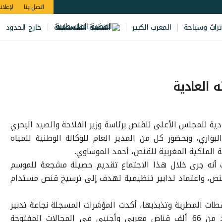
اتصل بنا
لإعلان
تراث وسياحة
المغرب الكبير
القضية الفلسطينة
خارج الحدود
 العادية
ادية للمجلس الأعلى للقنص برئاسة وزير الفلاحة والصيد البحري
البواري، وبحضور كل من المدير العام للوكالة الوطنية للمياه
 الملكية المغربية للقنص، أحمد الموساوي.
ابات أنه جرى خلال هذا الاجتماع تقديم حصيلة مشجعة للموسم
قنص، واعتماد تدابير تنظيمية تهدف إلى ترسيخ قنص مستدام
طات المطرية وتذبذبها، أكدت المؤشرات المسجلة نجاعة تدبير
الموارد الطبيعية، حيث زاول القنص أزيد من 66 ألف قناص مغربي وأجنبي في المجالات المفتوحة