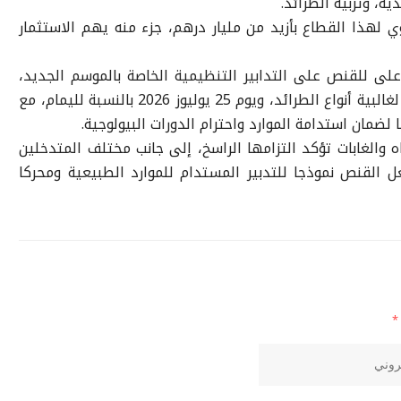
ية، وتربية الطرائد.
ي لهذا القطاع بأزيد من مليار درهم، جزء منه يهم الاستثمار
لى للقنص على التدابير التنظيمية الخاصة بالموسم الجديد،
الذي سينطلق يوم 5 أكتوبر 2025 بالنسبة لغالبية أنواع الطرائد، ويوم 25 يوليوز 2026 بالنسبة لليمام، مع
ضمان استدامة الموارد واحترام الدورات البيولوجية.
اه والغابات تؤكد التزامها الراسخ، إلى جانب مختلف المتدخلين
ل القنص نموذجا للتدبير المستدام للموارد الطبيعية ومحركا
*