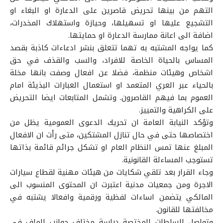
التهم من بينها تحريض قاصرين على الدعارة او البغاء او
التشجيع عليها او تسهيلها، وحيازة واستهلاك المخدرات،
اضافة الى اعانة ممارسة الدعارة او حمايتها.
كما يواجه المشتبه به تهما تتعلق بنشر ادعاءات كاذبة بقصد
المساس بالحياة الخاصة للافراد، والسب والقذف في حق
اشخاص وهيئات منظمة، فضلا عن افعال وصفت بانها مخلة
بالحياء عبر العري المتعمد او استعمال العبارات البذيئة امام
العموم بما فيهم القاصرون. وتشمل المتابعات ايضا التحريض
على الكراهية والتمييز.
وتؤكد النيابة العامة ان تحريك الدعوى العمومية يظل من
اختصاصها حتى في حال تنازل المشتكين، متى رأت ان الافعال
المبلغ عنها تمس النظام العام او تشكل جرائم قائمة بذاتها
تستوجب المساءلة القانونية.
وجاء القرار بعد تلقي شكايات من هيئات مهنية لقطاع سيارات
الاجرة ومن جمعيات مدنية اعتبرت ان المحتوى المنسوب الى
المالكي يتضمن اساءات لفظية ورقمية وافعالا يشتبه في
مخالفتها للقانون.
وتواصل السلطات المختصة دراسة مختلف جوانب الملف في