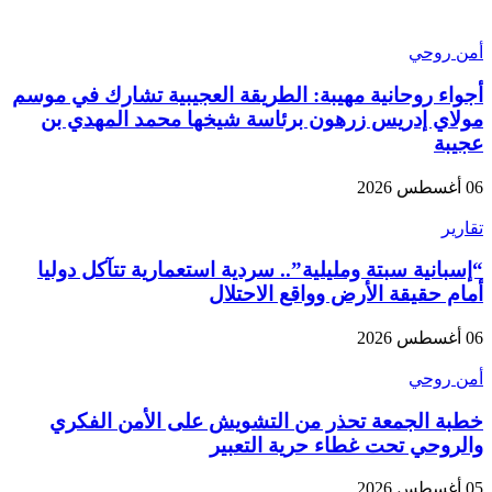
أمن روحي
أجواء روحانية مهيبة: الطريقة العجيبية تشارك في موسم
مولاي إدريس زرهون برئاسة شيخها محمد المهدي بن
عجيبة
06 أغسطس 2026
تقارير
“إسبانية سبتة ومليلية”.. سردية استعمارية تتآكل دوليا
أمام حقيقة الأرض وواقع الاحتلال
06 أغسطس 2026
أمن روحي
خطبة الجمعة تحذر من التشويش على الأمن الفكري
والروحي تحت غطاء حرية التعبير
05 أغسطس 2026