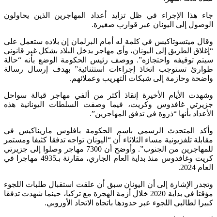
جاء هذا الإجراء في ظل تزايد أعداد المهاجرين الذين يحاولون
الوصول إلى اليونان عبر قوارب صغيرة.
وقال ميتسوتاكيس في كلمة له أمام البرلمان إن بلاده ستعمل على
“إغلاق الطريق إلى اليونان، وأي مهاجر يدخل البلاد بشكل غير قانوني
سيتم توقيفه واحتجازه”. ووصف رئيس الحكومة الوضع بأنه “حالة
طوارئ تستوجب اتخاذ إجراءات استثنائية” بهدف إرسال رسالة
واضحة وحازمة إلى شبكات التهريب وعملائهم.
وشهدت الأيام الأخيرة إنقاذ أكثر من ألفي مهاجر قبالة سواحل
جزيرتي غافدوس وكريت، فيما وصفت السلطات اليونانية هذه
الأعداد بأنها “ذروة في تدفق المهاجرين”.
وأكد المتحدث الرسمي باسم الحكومة بافلوس ماريناكيس في
مقابلة تلفزيونية مساء الثلاثاء أن “اليونان تواجه تدفقا كثيفا ومستمر
للمهاجرين من الجنوب”. وأوضح أن 7300 مهاجر وصلوا إلى جزيرتي
كريت وغافدوس منذ بداية العام الجاري، مقارنة بـ4935 مهاجرا في
العام 2024.
وتجدر الإشارة إلى أن اليونان سبق أن علقت استقبال طلبات اللجوء
مؤقتا في بداية 2020 خلال أزمة الهجرة مع تركيا، حينما شهدت تدفقا
كبيرا لطالبي اللجوء عبر حدودها باتجاه الاتحاد الأوروبي.