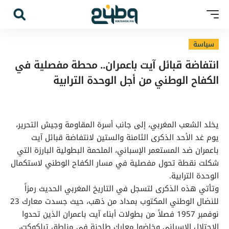
سياسة
انتفاضة قبائل آيت باعمران.. محطة مفصلية في
الكفاح الوطني من أجل الوحدة الترابية
يخلد الشعب المغربي، إلى جانب أسرة المقاومة وجيش التحرير،
يوم غد الأحد الذكرى الثامنة والستين لانتفاضة قبائل آيت
باعمران ضد المستعمر الإسباني، الملحمة البطولية البارزة التي
شكلت نقطة تحول مفصلية في مسار الكفاح الوطني لاستكمال
الوحدة الترابية.
وتأتي هذه الذكرى لتسجل في التاريخ المغربي الحديث رمزاً
للنضال الوطني المكتوب بمداد من ذهب، حيث جسدت معارك 23
نوفمبر 1957 فصلاً من بطولات أبناء آيت باعمران الذين تحدوا
الاحتلال الإسباني وخاضوا معارك طاحنة في مناطق تبلكوكت،