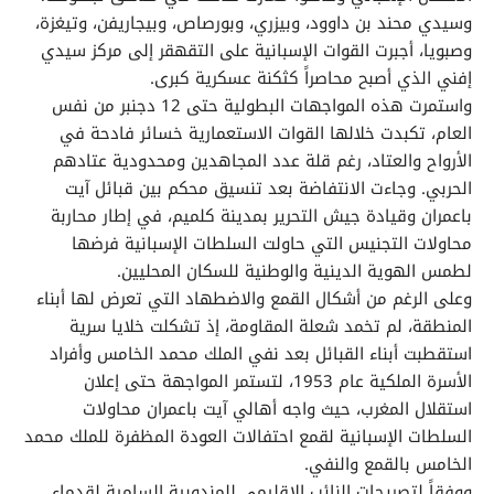
وسيدي محند بن داوود، وبيزري، وبورصاص، وبيجاريفن، وتيغزة،
وصبويا، أجبرت القوات الإسبانية على التقهقر إلى مركز سيدي
إفني الذي أصبح محاصراً كثكنة عسكرية كبرى.
واستمرت هذه المواجهات البطولية حتى 12 دجنبر من نفس
العام، تكبدت خلالها القوات الاستعمارية خسائر فادحة في
الأرواح والعتاد، رغم قلة عدد المجاهدين ومحدودية عتادهم
الحربي. وجاءت الانتفاضة بعد تنسيق محكم بين قبائل آيت
باعمران وقيادة جيش التحرير بمدينة كلميم، في إطار محاربة
محاولات التجنيس التي حاولت السلطات الإسبانية فرضها
لطمس الهوية الدينية والوطنية للسكان المحليين.
وعلى الرغم من أشكال القمع والاضطهاد التي تعرض لها أبناء
المنطقة، لم تخمد شعلة المقاومة، إذ تشكلت خلايا سرية
استقطبت أبناء القبائل بعد نفي الملك محمد الخامس وأفراد
الأسرة الملكية عام 1953، لتستمر المواجهة حتى إعلان
استقلال المغرب، حيث واجه أهالي آيت باعمران محاولات
السلطات الإسبانية لقمع احتفالات العودة المظفرة للملك محمد
الخامس بالقمع والنفي.
ووفقاً لتصريحات النائب الإقليمي للمندوبية السامية لقدماء