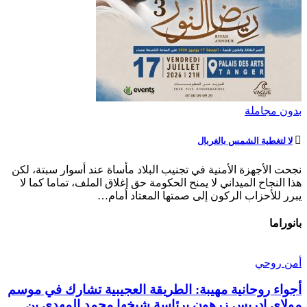
بدون مجاملة
لا لتغطية الشمس بالغربال
نجحت الأجهزة الأمنية في تجنيب البلاد مأساة عند أسوار سبتة، لكن
هذا النجاح الميداني لا يمنح الحكومة حق إغلاق الملف، تماما كما لا
يبرر للأحزاب الركون إلى صمتها المعتاد أمام…
بانوراما
أمن روحي
أجواء روحانية مهيبة: الطريقة العجيبية تشارك في موسم
مولاي إدريس زرهون برئاسة شيخها محمد المهدي بن