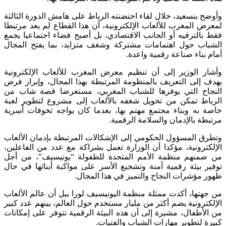
وأوضح بنسعيد، خلال لقاء احتضنته الرباط على هامش الدورة الثالثة
لمعرض المغرب للألعاب الإلكترونية، أن هذا القطاع لم يعد مرتبطا
فقط بالترفيه أو الجانب الاقتصادي، بل أصبح فضاء اجتماعيا يجمع
الشباب حول اهتمامات مشتركة وشغف متزايد، بما يفتح المجال
أمام بناء صناعة رقمية واعدة.
وأشار الوزير إلى أن تنظيم معرض المغرب للألعاب الإلكترونية
يهدف إلى التعريف بالمنظومة المرتبطة بهذا المجال، وإبراز فرص
النجاح التي يوفرها للشباب المغربي، مستعرضا قصة شاب من
الرباط تمكن من تحويل شغفه بالألعاب إلى مشروع لتطوير لعبة
خاصة به وبناء مجتمع مهتم بها، بعدما كان يواجه تخوفات أسرية
مرتبطة بالإدمان والسلامة الرقمية.
وتطرق المسؤول الحكومي إلى الإشكالات المرتبطة بإدمان الألعاب
الإلكترونية، مؤكدا أن الوزارة تعمل بشراكة مع عدد من الفاعلين،
من ضمنهم منظمة الأمم المتحدة للطفولة “يونيسيف”، من أجل
توفير بيئة رقمية آمنة وتشجيع الأسر على مواكبة أبنائها في حال
ظهور مؤشرات النجاح والتميز في هذا المجال.
من جهتها، أكدت ممثلة منظمة اليونيسيف لورا بيل أن عالم الألعاب
الإلكترونية يضم أكثر من مليار مستخدم حول العالم، بينهم عدد كبير
من الأطفال، مشيرة إلى أن هذه البيئة الرقمية تتوفر على إمكانات
كبيرة لتطوير مهارات الشباب والفتيات.