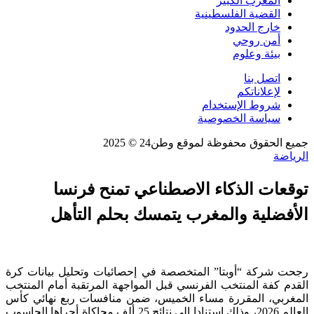
المغرب الكبير
القضية الفلسطينية
خارج الحدود
أمن روحي
بيئة وعلوم
اتصل بنا
لإعلاناتكم
شروط الإستخدام
سياسة الخصوصية
جميع الحقوق محفوظة لموقع وطن24 © 2025
الرياضة
توقعات الذكاء الاصطناعي تمنح فرنسا
الأفضلية والمغرب يتمسك بحلم التأهل
رجحت شركة “أوبتا” المتخصصة في إحصائيات وتحليل بيانات كرة
القدم كفة المنتخب الفرنسي قبل المواجهة المرتقبة أمام المنتخب
المغربي، المقررة مساء الخميس، ضمن منافسات ربع نهائي كأس
العالم 2026، وذلك استنادا إلى نتائج 25 ألف محاكاة أجراها الحاسوب