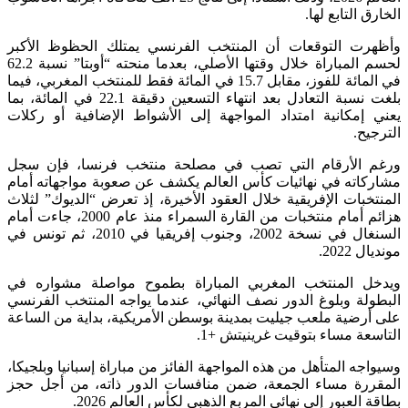
الخارق التابع لها.
وأظهرت التوقعات أن المنتخب الفرنسي يمتلك الحظوظ الأكبر
لحسم المباراة خلال وقتها الأصلي، بعدما منحته “أوبتا” نسبة 62.2
في المائة للفوز، مقابل 15.7 في المائة فقط للمنتخب المغربي، فيما
بلغت نسبة التعادل بعد انتهاء التسعين دقيقة 22.1 في المائة، بما
يعني إمكانية امتداد المواجهة إلى الأشواط الإضافية أو ركلات
الترجيح.
ورغم الأرقام التي تصب في مصلحة منتخب فرنسا، فإن سجل
مشاركاته في نهائيات كأس العالم يكشف عن صعوبة مواجهاته أمام
المنتخبات الإفريقية خلال العقود الأخيرة، إذ تعرض “الديوك” لثلاث
هزائم أمام منتخبات من القارة السمراء منذ عام 2000، جاءت أمام
السنغال في نسخة 2002، وجنوب إفريقيا في 2010، ثم تونس في
مونديال 2022.
ويدخل المنتخب المغربي المباراة بطموح مواصلة مشواره في
البطولة وبلوغ الدور نصف النهائي، عندما يواجه المنتخب الفرنسي
على أرضية ملعب جيليت بمدينة بوسطن الأمريكية، بداية من الساعة
التاسعة مساء بتوقيت غرينيتش +1.
وسيواجه المتأهل من هذه المواجهة الفائز من مباراة إسبانيا وبلجيكا،
المقررة مساء الجمعة، ضمن منافسات الدور ذاته، من أجل حجز
بطاقة العبور إلى نهائي المربع الذهبي لكأس العالم 2026.