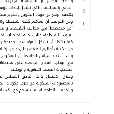
وأوضح المجلس أن المؤسسة الجديدة تند
العالي بالمملكة، والتي تشمل إحداث مؤس
بهدف الرفع من جودة التكوين وتطوير منظو
ومن المرتقب أن تساهم كلية الاقتصاد والت
أطر متخصصة في مجالات الاقتصاد والتسيي
تعرفها المنطقة، والاستجابة للحاجيات الم
كما ينتظر أن تشكل المؤسسة الجديدة راف
من مختلف أقاليم الجهة، بما يحد من إكراه
وأكد أعضاء مجلس الجامعة أن المشروع ي
في توطيد انفتاح الجامعة على محيطها 
لمتطلبات التنمية الجهوية والوطنية.
وخلال الاجتماع ذاته، صادق المجلس ع
بالمجهودات المبذولة من طرف مكونات الجا
والخدمات الجامعية، بما ينسجم مع الأهداف 