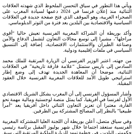
ويأتي هذا التطور في سياق التحسن الملحوظ الذي شهدته العلاقات
الثنائية منذ إعلان فرنسا في 2024 دعمها لسيادة المغرب على
الصحراء الغربية، وهو الموقف الذي فتح صفحة جديدة في العلاقات
السياسية والاقتصادية بين البلدين بعد فترة من التوتر الدبلوماسي.
وأكد بوريطة أن الشراكة المغربية الفرنسية تعيش حاليا “أقوى
مراحلها”، مشيرا إلى توسع مجالات التعاون لتشمل الدفاع والأمن
وصناعة الطيران والاستثمارات الاقتصادية، إضافة إلى التنسيق
السياسي في ملفات إقليمية ودولية.
من جهته، اعتبر الوزير الفرنسي أن الزيارة المرتقبة للملك محمد
السادس إلى باريس ستمثل “علامة فارقة تاريخية” في العلاقات
الثنائية، موضحا أن المعاهدة الجديدة تهدف إلى وضع إطار
استراتيجي طويل الأمد للعلاقات المغربية الفرنسية خلال العقود
المقبلة.
وأشار المسؤول الفرنسي إلى أن المغرب يشكل الشريك الاقتصادي
الأول لفرنسا في أفريقيا، كما يمثل منصة لوجستية ومالية مهمة نحو
القارة، معتبرا أن تعزيز التعاون الثنائي داخل أفريقيا يعد “أمرا
طبيعيا” بالنظر إلى المصالح المشتركة بين الطرفين.
وفي سياق متصل، أعلن بوريطة أن اللجنة العليا المشتركة المغربية
الفرنسية ستعقد اجتماعا خلال شهر يوليوز المقبل برئاسة رئيسي
حكومتي البلدين، في خطوة تمهد للزيارة الملكية المرتقبة التي سبق