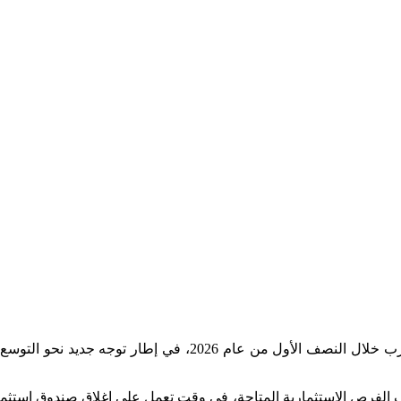
تعتزم شركة كاسادا كابيتال مانجمنت، المدعومة من صندوق الثروة السيادي القطري، تنفيذ صفقة استثمارية كبرى في قطاع الفنادق بالمغرب خلال النصف الأول من عام 2026، في إطار توج
اف الفرص الاستثمارية المتاحة، في وقت تعمل على إغلاق صندوق استثم