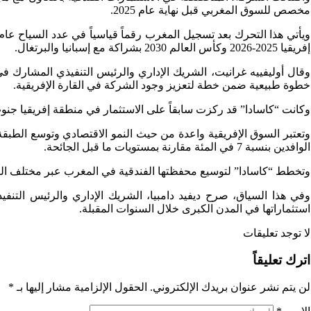
مخصص للسوق المغربي قبل نهاية عام 2025.
إفريقيا 2025-2026 وكأس العالم 2030 بشراكة مع إسبانيا والبرتغال.
وقال أوليفييه غرانيت، الشريك الإداري والرئيس التنفيذي المشارك في 
خطوة طبيعية ضمن خطة لتعزيز وجود الشركة في القارة الإفريقية.
وكانت “كاسادا” قد ركزت سابقاً على الاستثمار في منطقة إفريقيا جنوب الصحراء، حيث تدير حالياً 19 فندقاً في سبع دول، من بينها فنادق فاخ
الوافدين بنسبة 7 في المئة مقارنة بمستويات ما قبل الجائحة.
وتخطط “كاسادا” لتوسيع محفظتها الفندقية في المغرب عبر مختلف الفئ
وفي هذا السياق، صرح ديفيد دامبيا، الشريك الإداري والرئيس الت
استثماراتها في المدن الكبرى خلال السنوات المقبلة.
لا توجد تعليقات
اترك تعليقاً
لن يتم نشر عنوان بريدك الإلكتروني.
الحقول الإلزامية مشار إليها بـ
*