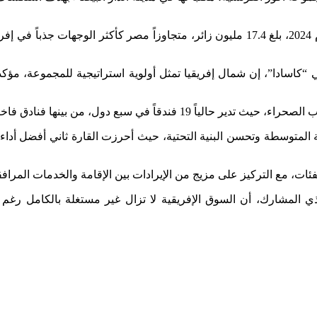
ويأتي هذا التحرك بعد تسجيل المغرب رقماً قياسياً في عدد السياح عام 2024، بلغ 17.4 مليو
“كاسادا”، إن شمال إفريقيا تمثل أولوية استراتيجية للمجموعة، مؤكداً
رة تحت علامة “بولمان” في كينيا وساحل العاج والسنغال.
ات، مع التركيز على مزيج من الإيرادات بين الإقامة والخدمات المر
نفيذي المشارك، أن السوق الإفريقية لا تزال غير مستغلة بالكامل