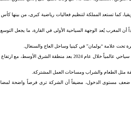
ن زائر، متجاوزاً مصر كأكثر الوجهات جذباً في إفريقيا، كما تستعد المملكة لتنظيم فعاليات رياضية كبرى، من بينها ك
 أن المغرب يُعد الوجهة السياحية الأولى في القارة، ما يجعل التوسع 
وتعتبر السوق الإفريقية واعدة من حيث النمو الاقتصادي وتوسع الطبقة المتوسطة وتحسن البنية التحتية، حيث أحرزت القارة ثاني أفضل أداء سياحي عالمياً خلال عام 2024 بعد منطقة الشرق الأ
افقة مثل الطعام والشراب ومساحات العمل المشتركة.
 رغم ضعف مستوى الدخول، مضيفاً أن الشركة ترى فرصاً واضحة لمضا