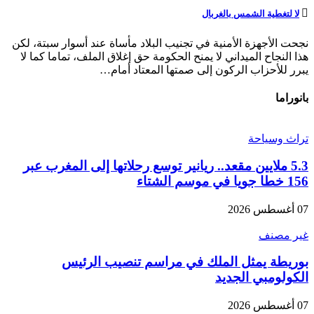
لا لتغطية الشمس بالغربال
نجحت الأجهزة الأمنية في تجنيب البلاد مأساة عند أسوار سبتة، لكن
هذا النجاح الميداني لا يمنح الحكومة حق إغلاق الملف، تماما كما لا
يبرر للأحزاب الركون إلى صمتها المعتاد أمام…
بانوراما
تراث وسياحة
5.3 ملايين مقعد.. ريانير توسع رحلاتها إلى المغرب عبر
156 خطا جويا في موسم الشتاء
07 أغسطس 2026
غير مصنف
بوريطة يمثل الملك في مراسم تنصيب الرئيس
الكولومبي الجديد
07 أغسطس 2026