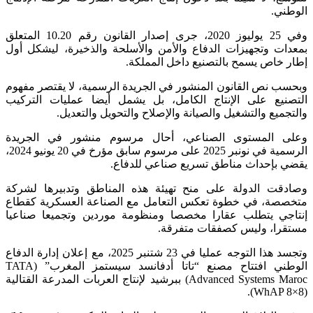
الوطني.
وفي 25 يوليوز 2020، جرى إصدار القانون رقم 10.20 المتعلق
بمعدات وتجهيزات الدفاع والأمن والأسلحة والذخيرة، ليشكل أول
إطار خاص يسمح بالتصنيع داخل المملكة.
وبحسب نص القانون المنشور في الجريدة الرسمية، لا يقتصر مفهوم
التصنيع على الإنتاج الكامل، بل يشمل أيضا عمليات التركيب
والتجميع والتشغيل والصيانة والإصلاح والتحويل والتعديل.
وعلى المستوى الصناعي، أحال مرسوم منشور في الجريدة
الرسمية في نونبر 2025 على مرسوم سابق مؤرخ في 20 يونيو 2024،
يقضي بإحداث مناطق تسريع صناعي للدفاع.
وصادقت الدولة على منح تهيئة هذه المناطق وتدبيرها لشركة
متخصصة، في خطوة تعكس التعامل مع الصناعة العسكرية كقطاع
إنتاجي يتطلب عقارا مخصصا ومنظومة موردين وتجميعا صناعيا
مستقرا، وليس كصفقات متفرقة.
وتجسد هذا التوجه عمليا في 23 شتنبر 2025، مع إعلان إدارة الدفاع
الوطني افتتاح مصنع “تاتا أدفانسد سيستمز المغرب” (TATA
Advanced Systems Maroc) ببرشيد لإنتاج العربات المدرعة القتالية
(WhAP 8×8).