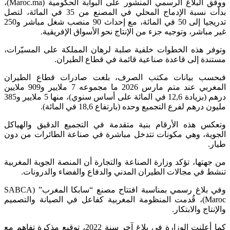
ووفق البلاغ الرسمي المنشور على البوابة الحكومية (Maroc.ma)،
بدأت نسبة الإدماج المحلي في المصنع من 35 في المائة، لتصل
تدريجيا إلى 50 في المائة، مع إحداث 90 منصب شغل مباشر و250
غير مباشر، وتوجيه جزء من الإنتاج نحو الأسواق الإفريقية.
وتوفر هذه الخطوات خلفية صلبة لرهان المملكة على المسيّرات،
مستندة إلى قاعدة صناعية قائمة في قطاع الطيران.
فبحسب بيانات مكتب الصرف، بلغت صادرات قطاع الطيران
المغربي عند متم مارس 2026 ما مجموعه 7 ملايير و909 ملايين
درهم (بزيادة 12,6 في المائة على أساس سنوي)، منها 5 ملايير و385
مليون درهم لفرع التجميع وحده (بارتفاع 18,6 في المائة).
وتعكس هذه الأرقام بنية متقدمة في التجميع الدقيق والهياكل
الجوية، وهي مكونات تتدخل مباشرة في صناعة الطائرات من دون
طيار.
من جهتها، تؤكد وزارة الصناعة والتجارة أن المنصة الجوية المغربية
تنشط في مجالات الطيران المدني والدفاع والفضاء والدرونات.
وفي بلاغ رسمي بمناسبة افتتاح مصنع “سابكا المغرب” (SABCA
Maroc)، قُدمت المنظومة المغربية كفاعل في الصيانة والتصميم
والإنتاج والابتكار.
كما أعلنت الوزارة في بلاغ آخر سنة 2022، توقيع مذكرة تفاهم مع