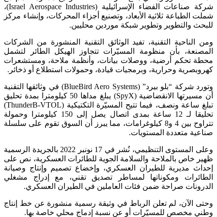
شركة صناعات الفضاء الإسرائيلية (Israel Aerospace Industries)،
شملت الطباعة ثلاثية الأبعاد، وتصنيع أجزاء المحركات، وإنشاء مركز
للبحث والتطوير وتطوير شبكة موردين محليين.
ومن الناحية التقنية، تفيد الوثائق التقنية المنشورة من الشركات
المصنعة، بأن منظومة المسيّرات تتجاوز الهيكل الطائر لتشمل
محطة تحكم أرضية، ووصلات بيانات، وأنظمة ملاحة، ومستشعرات
كهروبصرية وحرارية، وبرمجيات قيادة، وحمولات استطلاع أو ذخائر.
وتورد شركة “بلو بيرد” (BlueBird Aero Systems) في وثائقها التقنية
أن مسيرتها الانقضاضية (SpyX) يبلغ مداها 50 كيلومترا بمدة تحليق
تبلغ ساعة ونصف، فيما تتيح المسيّرة التكتيكية (ThunderB-VTOL)
تحليقا لـ 12 ساعة بمدى اتصال يصل إلى 150 كيلومترا وحمولة
تتراوح بين 4 و8 كيلوغرامات، مما يبرز أن السوق تقوم على سلسلة
صناعية متعددة المستويات.
وعلى المستوى التنظيمي، نُشر في 17 نونبر 2022 بالجريدة الرسمية
ظهير خاص بالملاحة والسلامة الجوية للطائرات العسكرية، نص على
إحداث مديرية للطيران العسكري، وإخضاع تصميم وإنتاج وصيانة
الطائرات ومكوناتها لمساطر تصديق تقني، مع إدراج مشغلي
الدرونات صراحة ضمن فئات العاملين في الطيران العسكري.
وحتى الآن، لم تعلن الرباط في وثيقة رسمية منشورة عن خط إنتاج
وطني مخصص للمسيّرات أو عن نسبة إدماج محلي خاصة بها.