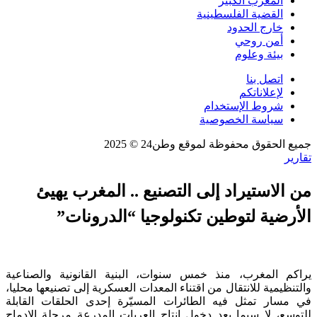
المغرب الكبير
القضية الفلسطينية
خارج الحدود
أمن روحي
بيئة وعلوم
اتصل بنا
لإعلاناتكم
شروط الإستخدام
سياسة الخصوصية
جميع الحقوق محفوظة لموقع وطن24 © 2025
تقارير
من الاستيراد إلى التصنيع .. المغرب يهيئ
الأرضية لتوطين تكنولوجيا “الدرونات”
يراكم المغرب، منذ خمس سنوات، البنية القانونية والصناعية
والتنظيمية للانتقال من اقتناء المعدات العسكرية إلى تصنيعها محليا،
في مسار تمثل فيه الطائرات المسيّرة إحدى الحلقات القابلة
للتوسع، لا سيما بعد دخول إنتاج العربات المدرعة مرحلة الإدماج