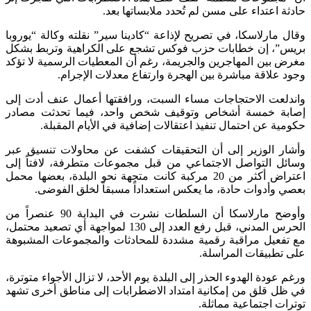
حادثة اعتداء على مسن لم تُحدد ملابساتها بعد.
وقال مارلاسكا، في تصريح لإذاعة “كادينا سير” نقلته وكالة “يوروبا
بريس”، إن خطابات حزب فوكس تشجع على الكراهية وتربط بشكل
مغرض بين المهاجرين والجريمة، رغم أن المعطيات الرسمية لا تؤكد
وجود علاقة مباشرة بين الهجرة وارتفاع معدلات الإجرام.
واندلعت الاحتجاجات مساء السبت، ورافقتها أعمال عنف أدت إلى
إصابة خمسة أشخاص وتوقيف شخص واحد، فيما تحدثت مصادر
حكومية عن احتمال تنفيذ اعتقالات إضافية في الأيام المقبلة.
وأشار الوزير إلى أن التحقيقات كشفت عن محاولات تنسيق عبر
وسائل التواصل الاجتماعي من قبل مجموعات متطرفة، لافتاً إلى
اعتراض أكثر من 20 مركبة كانت متجهة نحو البلدة، بعضها محمل
بعصي وأدوات حادة، ما يعكس استعداداً مسبقاً لخلق الفوضى.
وأوضح مارلاسكا أن السلطات نشرت في البداية 90 عنصراً من
الحرس المدني، قبل رفع العدد إلى 130 لمواجهة أي تصعيد محتمل،
مع تفعيل مراقبة رقمية مشددة للمحادثات والمجموعات المشبوهة
على تطبيقات المراسلة.
ورغم عودة الهدوء الحذر إلى البلدة يوم الأحد، لا تزال الأجواء متوترة،
في ظل قلق من إمكانية امتداد الاضطرابات إلى مناطق أخرى تشهد
توترات اجتماعية مماثلة.