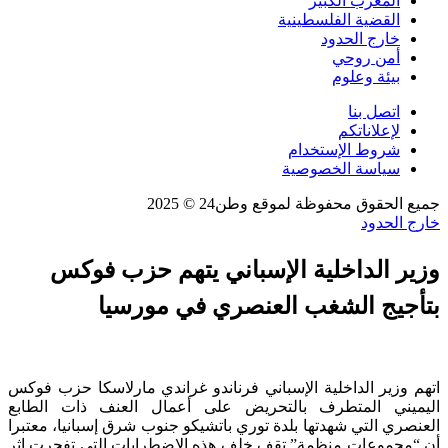
المغرب الكبير
القضية الفلسطينية
خارج الحدود
أمن روحي
بيئة وعلوم
اتصل بنا
لإعلاناتكم
شروط الإستخدام
سياسة الخصوصية
جميع الحقوق محفوظة لموقع وطن24 © 2025
خارج الحدود
وزير الداخلية الإسباني يتهم حزب فوكس
بتأجيج الشغب العنصري في مورسيا
اتهم وزير الداخلية الإسباني فرناندو غراندي مارلاسكا حزب فوكس
اليميني المتطرف بالتحريض على أعمال العنف ذات الطابع
العنصري التي شهدتها بلدة توري باتشيكو جنوب شرق إسبانيا، معتبرا
أن “مجموعات منظمة” تقف خلف هذه الاضطرابات التي تفجرت إثر