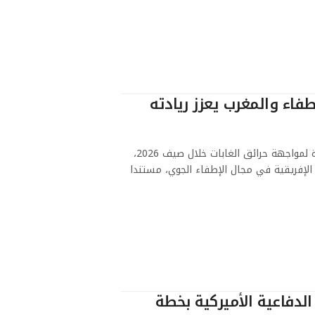
طفاء والمغرب يعزز ريادته
بينما تواجه عدة دول أوروبية ضغوطا متزايدة لمواجهة حرائق الغابات خلال صيف 2026،
ن الإفريقية في مجال الإطفاء الجوي، مستندا
لدفاعية الأميركية بخطة