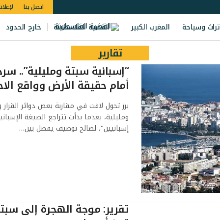
اتصل بنا
لإعلان
تراث وسياحة
المغرب الكبير
القضية الفلسطينة
خارج الحدود
تقارير
“إسبانية سبتة ومليلية”.. سرد
أمام حقيقة الأرض وواقع الاح
برز تحول لافت في مقاربة بعض دوائر القرار 
ومليلية، بعدما بدأت تتراجع الصيغة الإسباني
إسبانيين"، لصالح توصيف يفصل بين…
تقرير: موجة الهجرة إلى سبت