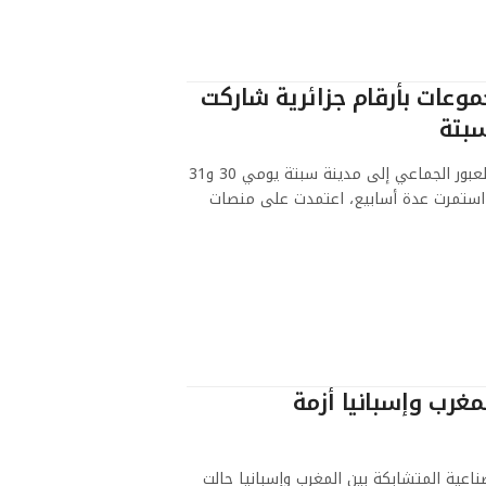
موعات بأرقام جزائرية شاركت
سبتة
كشف تقرير استخباراتي إسباني أن محاولة العبور الجماعي إلى مدينة سبتة يومي 30 و31
استمرت عدة أسابيع، اعتمدت على منصات
لمغرب وإسبانيا أزمة
صناعية المتشابكة بين المغرب وإسبانيا حالت