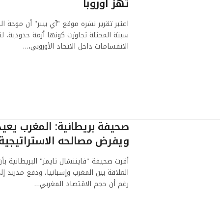
تهز أوروبا
اعتبر تقرير نشره موقع "آي بيبر" أن موجة 
سبتة المحتلة تجاوزت كونها أزمة حدودية، 
الانقسامات داخل الاتحاد الأوروبي،…
صحيفة بريطانية: المغرب يعيد
ويفرض مصالحه الاستراتيجية
أقرت صحيفة "فايننشال تايمز" البريطانية 
العلاقة بين المغرب وإسبانيا، ودفع مدريد 
رغم أن حجم الاقتصاد المغربي…