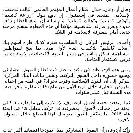
وقال أردوغان، خلال افتتاح أعمال المؤتمر العالمي الثالث للاقتصاد
الإسلامي المنعقد في إسطنبول، إن دمج بنوك “زراعة كاتيليم”
و”وقف كاتيليم” و”هالك كاتيليم” من شأنه أن يمنح القطاع دفعة
جديدة ويعزز قدرته التنافسية، مؤكدا أن هذه الخطوة ستفتح مرحلة
جديدة أمام الصيرفة الإسلامية في البلاد.
وأضاف الرئيس التركي أن السلطات تعتزم كذلك طرح أسهم بنك
“إملاك كاتيليم” للاكتتاب العام لأول مرة، بما يتيح للمواطنين
المساهمة بشكل مباشر في مسار التنمية الاقتصادية والاستفادة من
فرص الاستثمار المتاحة.
وتأتي هذه الإجراءات في وقت يواصل فيه قطاع التمويل التشاركي
توسيع حضوره داخل السوق التركية. وتشير بيانات البنك المركزي
التركي إلى أن البنوك الإسلامية وفرت نحو 7.4 في المئة من إجمالي
القروض التجارية خلال الربع الأول من عام 2026، مقارنة بنحو نصف
هذه النسبة قبل عشر سنوات.
كما ارتفعت حصة أصول المصارف الإسلامية إلى ما يقارب 9.5 في
المئة من إجمالي الأصول المصرفية في تركيا، مقابل 4.9 في المئة
عام 2016، ما يعكس النمو المتواصل لهذا القطاع خلال السنوات
الأخيرة.
وأكد أردوغان أن التمويل التشاركي يمثل نموذجا اقتصاديا أكثر عدالة