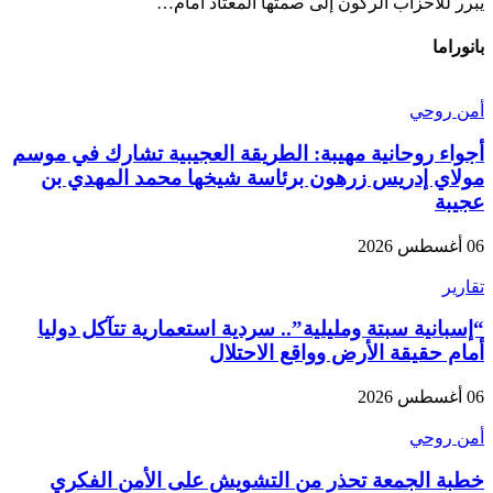
يبرر للأحزاب الركون إلى صمتها المعتاد أمام…
بانوراما
أمن روحي
أجواء روحانية مهيبة: الطريقة العجيبية تشارك في موسم
مولاي إدريس زرهون برئاسة شيخها محمد المهدي بن
عجيبة
06 أغسطس 2026
تقارير
“إسبانية سبتة ومليلية”.. سردية استعمارية تتآكل دوليا
أمام حقيقة الأرض وواقع الاحتلال
06 أغسطس 2026
أمن روحي
خطبة الجمعة تحذر من التشويش على الأمن الفكري