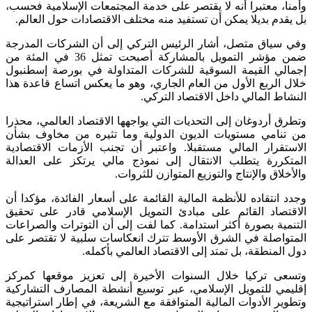
وأمنا، معتبرا أنه لا يقتصر على خدمة المجتمعات الإسلامية فحسب،
بل يقدم بديلا يمكن أن تستفيد منه مختلف الاقتصادات حول العالم.
وفي سياق متصل، أشار الرئيس التركي إلى أن الشركات المدرجة
ضمن مؤشر التمويل بالمشاركة أصبحت تمثل 36 في المئة من
إجمالي القيمة السوقية للشركات المتداولة في بورصة إسطنبول
خلال الربع الأول من العام الجاري، وهو ما يعكس اتساع قاعدة هذا
النشاط المالي داخل الاقتصاد التركي.
وتطرق أردوغان إلى التحديات التي يواجهها الاقتصاد العالمي، محذرا
من تنامي مستويات الديون الدولية وما تثيره من مخاوف بشأن
الاستقرار المالي مستقبلا. واعتبر أن تجنب الأزمات الاقتصادية
المتكررة يتطلب الانتقال إلى نموذج مالي يرتكز على العدالة
والأخلاق والإنتاج والتوزيع المتوازن للثروات.
وجدد انتقاده للأنظمة المالية القائمة على أسعار الفائدة، مؤكدا أن
الاقتصاد القائم على مبادئ التمويل الإسلامي قادر على تحقيق
التنمية بصورة أكثر استدامة. كما لفت إلى أن التوترات والصراعات
المتواصلة في الشرق الأوسط تترك انعكاسات سلبية لا تقتصر على
دول المنطقة، بل تمتد إلى الاقتصاد العالمي بأكمله.
وتسعى تركيا خلال السنوات الأخيرة إلى تعزيز موقعها كمركز
إقليمي للتمويل الإسلامي، عبر توسيع أنشطة المصارف التشاركية
وتطوير الأدوات المالية المتوافقة مع الشريعة، في إطار استراتيجية