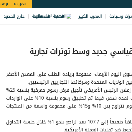
اتصل بنا
لإعلان
تراث وسياحة
المغرب الكبير
القضية الفلسطينة
خارج الحدود
ياسي جديد وسط توترات تجارية
ق اليوم الأربعاء، مدفوعة بزيادة الطلب على المعدن الأصفر
ين الولايات المتحدة وشركائها التجاريين الرئيسيين.
شهدت الأسواق المالية تحركات حذرة بعد إعلان الرئيس الأمريكي تأجيل فرض رسوم جمركية بنسبة 25%
على الواردات القادمة من كندا والمكسيك لمدة شهر، فيما تم تطبيق رسوم بنسبة 10% على الواردات
الصينية، ما دفع بكين إلى الرد بفرض رسوم تتراوح بين 10% و15% على مجموعة واسعة من المنتجات
في سوق الصرف، سجل مؤشر الدولار انخفاضاً طفيفاً إلى 107.7 بعد تراجع بنحو 1% خلال جلسة التداول
حوط ضد تقلبات العملة الأمريكية.