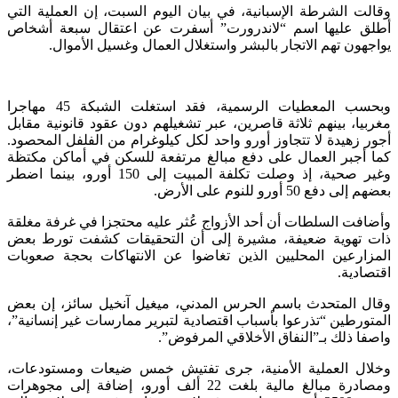
وقالت الشرطة الإسبانية، في بيان اليوم السبت، إن العملية التي
أطلق عليها اسم “لاندرورت” أسفرت عن اعتقال سبعة أشخاص
يواجهون تهم الاتجار بالبشر واستغلال العمال وغسيل الأموال.
وبحسب المعطيات الرسمية، فقد استغلت الشبكة 45 مهاجرا
مغربيا، بينهم ثلاثة قاصرين، عبر تشغيلهم دون عقود قانونية مقابل
أجور زهيدة لا تتجاوز أورو واحد لكل كيلوغرام من الفلفل المحصود.
كما أجبر العمال على دفع مبالغ مرتفعة للسكن في أماكن مكتظة
وغير صحية، إذ وصلت تكلفة المبيت إلى 150 أورو، بينما اضطر
بعضهم إلى دفع 50 أورو للنوم على الأرض.
وأضافت السلطات أن أحد الأزواج عُثر عليه محتجزا في غرفة مغلقة
ذات تهوية ضعيفة، مشيرة إلى أن التحقيقات كشفت تورط بعض
المزارعين المحليين الذين تغاضوا عن الانتهاكات بحجة صعوبات
اقتصادية.
وقال المتحدث باسم الحرس المدني، ميغيل آنخيل سائز، إن بعض
المتورطين “تذرعوا بأسباب اقتصادية لتبرير ممارسات غير إنسانية”،
واصفا ذلك بـ”النفاق الأخلاقي المرفوض”.
وخلال العملية الأمنية، جرى تفتيش خمس ضيعات ومستودعات،
ومصادرة مبالغ مالية بلغت 22 ألف أورو، إضافة إلى مجوهرات