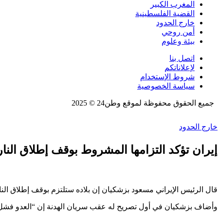
المغرب الكبير
القضية الفلسطينية
خارج الحدود
أمن روحي
بيئة وعلوم
اتصل بنا
لإعلاناتكم
شروط الإستخدام
سياسة الخصوصية
جميع الحقوق محفوظة لموقع وطن24 © 2025
خارج الحدود
إيران تؤكد التزامها المشروط بوقف إطلاق النار
قال الرئيس الإيراني مسعود بزشكيان إن بلاده ستلتزم بوقف إطلاق النا
وأضاف بزشكيان في أول تصريح له عقب سريان الهدنة إن “العدو فشل في ز