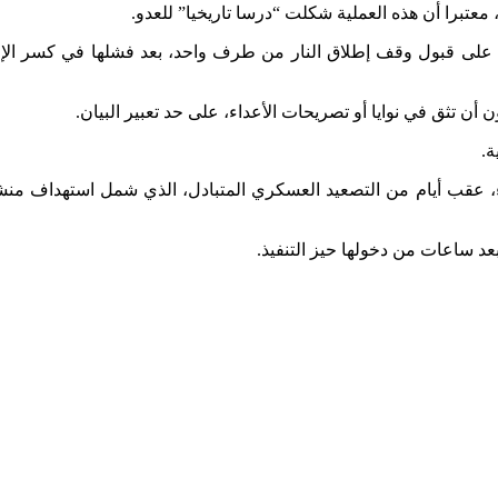
عتبرا أن هذه العملية شكلت “درسا تاريخيا” للعدو.
 أن إيران حققت تفوقا استراتيجيا في المواجهة التي استمرت 12 يوما، وأجبرت إسرائيل على قبول وقف إطلاق النار من طرف واحد، بعد فشلها في كسر 
أن تثق في نوايا أو تصريحات الأعداء، على حد تعبير البيان.
ة.
ء، عقب أيام من التصعيد العسكري المتبادل، الذي شمل استهداف من
بعد ساعات من دخولها حيز التنفيذ.