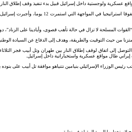
اقع عسكرية ولوجستية داخل إسرائيل قبيل بدء تنفيذ وقف إطلاق النار، م
وفي بيان رسمي، أكد مجلس الأمن القومي الإيراني
قوات المسلحة لا تزال في حالة تأهب قصوى، وأيادينا على الزناد”، دون 
ومتزنا من حيث التوقيت والطريقة، وهدف إلى الدفاع عن السيادة الوطني
صل إلى اتفاق لوقف إطلاق النار بين طهران وتل أبيب فجر الثلاثا
راني طال مواقع عسكرية واستخباراتية داخل إسرائيل.
ب رئيس الوزراء الإسرائيلي بنيامين نتنياهو موافقة تل أبيب على بنوده 
 لاستخدامها المرة المقبلة في تعليقي.