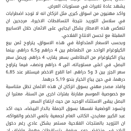
يشهد عادة تغيرات في مستويات العرض.
واكد مهنيون من اسواق كبرى مثل انزكان انه لا توجد اضطرابات
في سلاسل التوريد نتيجة التساقطات الاخيرة، مرجحين ان
تنعكس هذه الامطار بشكل ايجابي على الاثمان خلال الاسابيع
المقبلة مع تحسن الانتاج الفلاحي.
وبحسب الاسعار المتداولة في هذه الاسواق، يتراوح ثمن بيع
الكيلوغرام الواحد من الطماطم بين 4 دراهم و6,5 دراهم، بينما
يباع الكيلوغرام من البطاطس بسعر يقارب 4 دراهم. ويصل سعر
البصل، في اعلى مستوياته، الى 4 دراهم ونصف، فيما يتراوح
سعر الجزر بين 3 و5 دراهم. اما القرع الاخضر فيستقر عند 6,85
درهما، في حين يباع الخيار بنحو 5,19 درهما.
وافاد مصدر مهني بسوق انزكان ان هذه الاثمان تظل متناسبة
مع خصوصية الموسم مقارنة بفترات اخرى من السنة، معتبرا ان
البصل يبقى الاستثناء الوحيد من حيث ارتفاع السعر.
وتسود الوضعية نفسها بسوق الجملة بالدار البيضاء، حيث اكد
عبد الكبير معايدن، الكاتب العام لجمعية بائعي الخضر والفواكه،
ان التزويد بالمنتجات الفلاحية مستمر بشكل عادي رغم دخول
البلاد في منخفض جوي مرفوق بتساقطات مهمة. واضاف ان