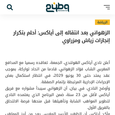
الرياضة
الزهواني بعد انتقاله إلى أياكس: أحلم بتكرار
إنجازات زياش ومزراوي
أعلن نادي أياكس الهولندي، الجمعة، تعاقده رسميا مع المدافع
المغربي الشاب فؤاد الزهواني، قادما من اتحاد تواركة، بموجب
عقد يمتد حتى 30 يونيو 2029، في انتظار استكمال بعض
الإجراءات الإدارية المرتبطة بإتمام الصفقة.
وأوضح النادي، في بيان، أن الزهواني سيبدأ مشواره مع فريق
أياكس لأقل من 23 سنة، ضمن البرنامج الذي يعتمده النادي
لتطوير المواهب الشابة وتأهيلها قبل منحها فرصة الالتحاق
بالفريق الأول.
وأكد أياكس أن الظهير الأيسر المغربي يعد من أبرز المواهب