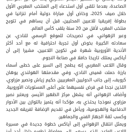
الصاعدة، بعدما تلقى أول استدعاء إلى المنتخب المغربي الأول
خلال صيف 2025، وخاض أول مباراة دولية أمام تنزانيا في
بطولة إفريقيا للاعبين المحليين، قبل أن يساهم في تتويج
منتخب المغرب لأقل من 20 سنة بلقب كأس العالم.
وعبر الزهواني، في تصريحات للموقع الرسمي للنادي، عن
سعادته الكبيرة بخوض أول تجربة احترافية له مع أحد أكثر
الأندية الأوروبية شهرة في تكوين اللاعبين، مشيرا إلى أن
أياكس يمتلك تاريخا حافلا في صناعة النجوم.
وقال اللاعب المغربي إنه يطمح إلى السير على خطى أسماء
بارزة حملت قميص النادي، وفي مقدمتها الهولندي يوهان
كرويف، إلى جانب الدوليين المغربيين حكيم زياش ونصير مزراوي،
اللذين نجحا في فرض نفسيهما على أعلى المستويات الأوروبية.
وأضاف الزهواني أنه يشغل مركز الظهير الأيسر، ويعتبر نصير
مزراوي نموذجا يحتذي به، مؤكدا أنه يتميز بالتوازن بين الأدوار
الدفاعية والهجومية، ويأمل في تقديم الإضافة لفريقه الجديد
وكسب ثقة الجهاز الفني والجماهير.
ويمثل انتقال الزهواني إلى أياكس خطوة جديدة في مسيرة
اللاعب الواعد، الذي يسعى إلى مواصلة تطوره داخل أحد أبرز