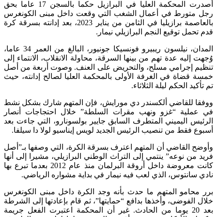
أصدرت المحكمة العليا في البرازيل حكما بالسجن 17 عاما بحق
رجل متورط في أعمال الشغب التي وقعت داخل مبنى الكونغرس
بالعاصمة برازيليا في الثامن من يناير 2023، بعد إدانته بسرقة كرة
قدم تحمل توقيع النجم البرازيلي نيمار.
المدان، نيلسون ريبيرو فونسيكا جونيور، البالغ من العمر 34 عاما،
وُجهت إليه عدة تهم من بينها السرقة، محاولة الانقلاب، الانتماء إلى
تنظيم إجرامي مسلح، والتحريض على العنف. وصوت أربعة من أصل
خمسة قضاة في الغرفة الأولى بالمحكمة العليا لصالح إدانته، حيث
تم تأكيد الحكم ليلة الثلاثاء.
ووفقا للقاضي ألكسندر دي مورايش، فإن المتهم شارك بشكل نشط
في عملية “غزو ونهب مقرات السلطة” خلال احتجاجات أنصار
الرئيس اليميني المتطرف السابق جايير بولسونارو، التي جاءت بعد
أسبوع فقط من تنصيب الرئيس الجديد لويس إيناسيو لولا دا سيلفا.
وأوضح القاضي أن المتهم اعترف بسرقة الكرة، التي وصفها بـ”أصل
فريد من نوعه” ينتمي إلى التراث الوطني البرازيلي، مشيرا إلى أنها
كانت معروضة داخل أروقة البرلمان منذ عام 2012 بعدما تبرع بها
نادي سانتوس، الذي لعب فيه نيمار في بداية مشواره الرياضي.
برر محامو المتهم ما حدث بأنه وجد الكرة داخل مبنى الكونغرس
خلال الفوضى، وأخذها بدافع “حمايتها”، ثم قام بإعادتها إلى الشرطة
بعد 20 يوما من الحادث. غير أن المحكمة اعتبرت الفعل جريمة