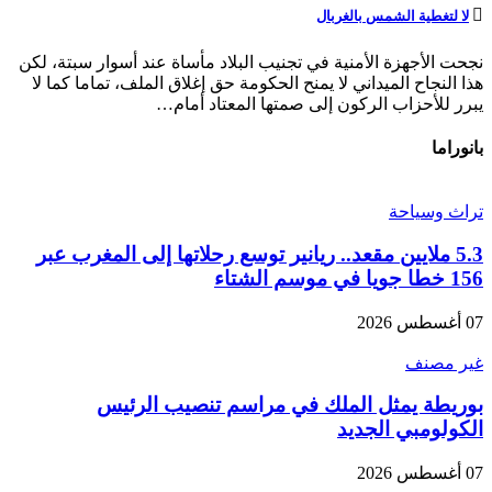
لا لتغطية الشمس بالغربال
نجحت الأجهزة الأمنية في تجنيب البلاد مأساة عند أسوار سبتة، لكن
هذا النجاح الميداني لا يمنح الحكومة حق إغلاق الملف، تماما كما لا
يبرر للأحزاب الركون إلى صمتها المعتاد أمام…
بانوراما
تراث وسياحة
5.3 ملايين مقعد.. ريانير توسع رحلاتها إلى المغرب عبر
156 خطا جويا في موسم الشتاء
07 أغسطس 2026
غير مصنف
بوريطة يمثل الملك في مراسم تنصيب الرئيس
الكولومبي الجديد
07 أغسطس 2026