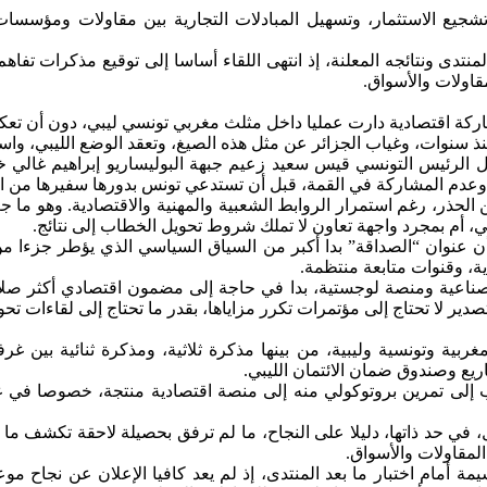
 وتشجيع الاستثمار، وتسهيل المبادلات التجارية بين مقاولات ومؤ
تدى ونتائجه المعلنة، إذ انتهى اللقاء أساسا إلى توقيع مذكرات تفاهم،
قاولات والأسواق.
كة اقتصادية دارت عمليا داخل مثلث مغربي تونسي ليبي، دون أن تعك
 سنوات، وغياب الجزائر عن مثل هذه الصيغ، وتعقد الوضع الليبي، واستمر
عدم المشاركة في القمة، قبل أن تستدعي تونس بدورها سفيرها من ال
ن الحذر، رغم استمرار الروابط الشعبية والمهنية والاقتصادية. وهو
سي، أم بمجرد واجهة تعاون لا تملك شروط تحويل الخطاب إلى نتائج.
أن عنوان “الصداقة” بدا أكبر من السياق السياسي الذي يؤطر جزءا من
ة، وقنوات متابعة منتظمة.
صناعية ومنصة لوجستية، بدا في حاجة إلى مضمون اقتصادي أكثر صلاب
ر لا تحتاج إلى مؤتمرات تكرر مزاياها، بقدر ما تحتاج إلى لقاءات تح
ية وتونسية وليبية، من بينها مذكرة ثلاثية، ومذكرة ثنائية بين غ
اريع وصندوق ضمان الائتمان الليبي.
 إلى تمرين بروتوكولي منه إلى منصة اقتصادية منتجة، خصوصا في غياب
في حد ذاتها، دليلا على النجاح، ما لم ترفق بحصيلة لاحقة تكشف ما تح
المقاولات والأسواق.
 أمام اختبار ما بعد المنتدى، إذ لم يعد كافيا الإعلان عن نجاح مو