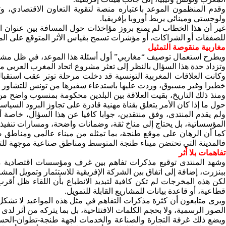
وقدم المنظمون الموعد باعتباره منصة لتقوية التعاون الاقتصادي،
ولوجستي ومينائي يربط أوروبا بإفريقيا.
غير أن هذا الخطاب لم يمنع بروز مؤاخذات حول المسافة بين عنوان المن
للصفقات أو الشراكات، أو مؤشرات تسمح بقياس الأثر المتوقع على الم
مغاربية منقوصة التمثيل
ويطرح استعمال توصيف “مغاربي” أول أسئلة هذا الموعد، في ظل مشار
وتزداد حدة هذا السؤال بالنظر إلى تعثر مشروع اتحاد المغرب العربي منذ
خطيرا وغير مسبوق، وردت عليها باستدعاء سفيرها من تونس للتشاور و
ومنذ ذلك التاريخ، بقيت العلاقة بين البلدين محكومة بمنسوب واضح م
حول ما إذا كان الأمر يتعلق بقناة مهنية قادرة على تجاوز البرود السيا
ولم يقدم المنتدى، وفق منتقدين، جوابا كافيا عن هذا السؤال، خاصة 
المؤسساتية، بل يحتاج إلى مناخ ثقة، وضمانات واضحة، ومسارات تنفيذي
كما أن الرهان على موقع طنجة، بما تمثله من ميناء عالمي ومناطق 
فالمدينة التي تحتضن ميناء طنجة المتوسط ومناطق صناعية موجهة للتصدي
تفاهمات بلا أثر
وشهد المنتدى توقيع مذكرات تفاهم بين غرف ومؤسسات اقتصادية مغرب
ببنزرت، إضافة إلى اتفاق بين الشركة الإفريقية للاستثمار وتمويل المش
لكن هذه المخرجات لم تكن كافية لتبديد الانطباع بأن اللقاء ظل أقرب
قطاعية، أو قاعدة بيانات للمشاريع القابلة للتمويل.
ويرى متابعون أن كثرة مذكرات التفاهم في مثل هذه المواعيد لا تشكل، 
الصور الرسمية، ولا بحجم الكلمات الافتتاحية، بل بما يتركه من أثر لدى 
ويضع ذلك غرفة التجارة والصناعة والخدمات لجهة طنجة-تطوان-الحسيمة