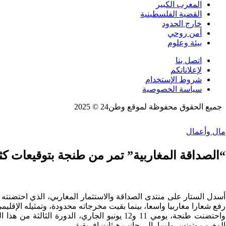
المغرب الكبير
القضية الفلسطينية
خارج الحدود
أمن روحي
بيئة وعلوم
اتصل بنا
لإعلاناتكم
شروط الإستخدام
سياسة الخصوصية
جميع الحقوق محفوظة لموقع وطن24 © 2025
مال وأعمال
“الصداقة المغاربية” تمر من طنجة بتوقيعات كث
أسدل الستار على منتدى الصداقة والاستثمار المغاربي، الذي احتضنته
رفع شعارا مغاربيا واسعا، بينما بقيت مخرجاته محدودة، وتمثيله الإقل
واحتضنت طنجة، يومي 11 و12 يونيو الجاري،
المغرب وتونس وليبيا، إلى جانب هيئات إفريقية.