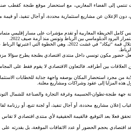
سسات تنتمي إلى الفضاء المغاربي، مع استحضار موقع طنجة كقطب صن
 دون الإعلان عن مشاريع استثمارية محددة، أو آجال تنفيذ، أو قيمة ما
س كامل الخريطة المغاربية أو تقدم مؤشرات على مسار إقليمي متما
ار البرود الدبلوماسي بين الرباط وتونس منذ أزمة صيف 2022.
وكانت العلاقات المغربية التونسية قد دخلت مرحلة توتر عقب استقبال الرئيس التونسي قيس سعيد زعيم جبهة البوليساريو إبراهيم غالي خلال قمة “تيكاد” في غشت 2022، وهي الخطوة التي اع
رباط.
 ما جعل حضور مكون تونسي داخل منتدى اقتصادي بطنجة يطرح سؤالا مزد
 العلاقات بين أطرافه. فالتعاون الاقتصادي لا يقوم فقط على المجام
ة من مجرد استحضار المكان بوصفه واجهة جذابة للخطابات الاستثمار
ول هذه المزايا إلى عقود وشراكات ومشاريع معلنة.
رفة جهة طنجة-تطوان-الحسيمة وغرفة التجارة والصناعة للشمال التو
 إعلان مشاريع محددة، أو آجال تنفيذ، أو لجنة تتبع، أو رزنامة لقا
قق فعلا بعد التوقيع. فالقيمة الحقيقية لأي منتدى اقتصادي لا تقاس ب
عد اقتصادي بحجم الحضور أو عدد الاتفاقات الموقعة، بل بقدرته على 