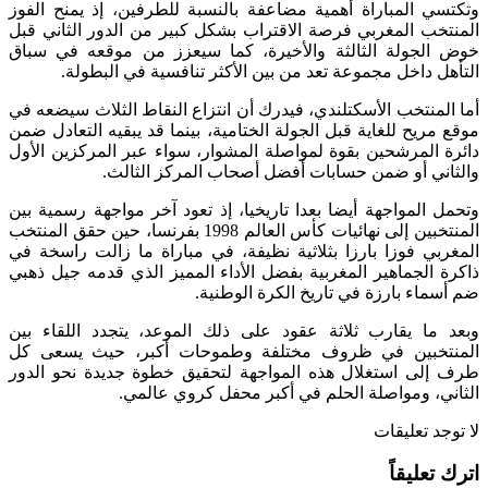
وتكتسي المباراة أهمية مضاعفة بالنسبة للطرفين، إذ يمنح الفوز
المنتخب المغربي فرصة الاقتراب بشكل كبير من الدور الثاني قبل
خوض الجولة الثالثة والأخيرة، كما سيعزز من موقعه في سباق
التأهل داخل مجموعة تعد من بين الأكثر تنافسية في البطولة.
أما المنتخب الأسكتلندي، فيدرك أن انتزاع النقاط الثلاث سيضعه في
موقع مريح للغاية قبل الجولة الختامية، بينما قد يبقيه التعادل ضمن
دائرة المرشحين بقوة لمواصلة المشوار، سواء عبر المركزين الأول
والثاني أو ضمن حسابات أفضل أصحاب المركز الثالث.
وتحمل المواجهة أيضا بعدا تاريخيا، إذ تعود آخر مواجهة رسمية بين
المنتخبين إلى نهائيات كأس العالم 1998 بفرنسا، حين حقق المنتخب
المغربي فوزا بارزا بثلاثية نظيفة، في مباراة ما زالت راسخة في
ذاكرة الجماهير المغربية بفضل الأداء المميز الذي قدمه جيل ذهبي
ضم أسماء بارزة في تاريخ الكرة الوطنية.
وبعد ما يقارب ثلاثة عقود على ذلك الموعد، يتجدد اللقاء بين
المنتخبين في ظروف مختلفة وطموحات أكبر، حيث يسعى كل
طرف إلى استغلال هذه المواجهة لتحقيق خطوة جديدة نحو الدور
الثاني، ومواصلة الحلم في أكبر محفل كروي عالمي.
لا توجد تعليقات
اترك تعليقاً