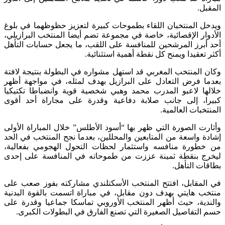
المقبل.
ويدخل المنتخبان اللقاء بطموحات كبيرة لتعزيز حظوظهما في بلوغ
الأدوار الإقصائية، خاصة في مجموعة تضم أيضا المنتخب البرازيلي،
أحد أبرز المرشحين للمنافسة على اللقب، ما يجعل حسابات التأهل
أكثر تعقيدا ويمنح كل نقطة أهمية استثنائية.
وكان المنتخب المغربي قد استهل مشواره في البطولة بنتيجة لافتة
بعدما فرض التعادل على البرازيل بهدف لمثله، في مواجهة أظهر
خلالها لاعبو المدرب محمد وهبي شخصية قوية وانضباطا تكتيكيا
كبيرا، إلى جانب صلابة دفاعية وقدرة على مجاراة أحد أقوى
المنتخبات العالمية.
وأثارت الصورة التي ظهر بها “أسود الأطلس” خلال المباراة الأولى
إشادة واسعة من المتابعين والمحللين، بعدما نجح المنتخب في الحد
من خطورة منافسه واستثمار لحظات التحول الهجومي بفعالية،
ليخرج بنقطة ثمينة عززت من طموحاته في المنافسة على إحدى
بطاقات التأهل.
في المقابل، افتتح المنتخب الأسكتلندي مشاركته بفوز صعب على
منتخب هايتي بهدف دون مقابل، في مباراة اتسمت بالقوة البدنية
والندية، حيث أظهر المنتخب الأوروبي تماسكا جماعيا وقدرة على
حسم التفاصيل الصغيرة التي تصنع الفارق في البطولات الكبرى.