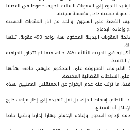
ترشيد اللجوء إلى العقوبات السالبة للحرية، خصوصا في القضايا
ذ عقوبة حبسية داخل مؤسسة سجنية.
ف الضغط على السجون، والحد من آثار العقوبات الحبسية
 وإعادة الإدماج.
وبحسب التقرير، تصدرت الغرامة اليومية لائحة العقوبات البديلة المحكوم بها، بواقع 490 عقوبة، تلتها
وجاءت عقوبات تقييد الحقوق والتدابير التأهيلية في المرتبة الثالثة بـ245 حالة، فيما لم تتجاوز المراقبة
لة إخلال بتنفيذ الالتزامات المفروضة على المحكوم عليهم، قامت بشأنها
ا على السلطات القضائية المختصة.
امتناع عن التنفيذ، ما ترتب عنه عدم الإفراج عن المعتقلين المعنيين بهذه
 النظام، إسقاط الجزاء، بل نقل تنفيذه إلى إطار مراقب خارج
خلال أو الامتناع.
ة لإدارة السجون وإعادة الإدماج جهازا إداريا وتقنيا خاصا