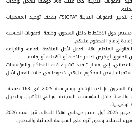
وأحدثت المندوبية مديرية خاصة بتتبع تنفيذ العقوبات البديلة، كما عينت 368 موظفا للعمل بوحدات
وطورت أيضا النظام المعلوماتي المندمج لتدبير العقوبات البديلة “SIGPA”، بهدف توحيد المعطيات
ستمر حول الاكتظاظ داخل السجون، وكلفة العقوبات الحبسية
عادة إدماج المحكوم عليهم.
لقانوني المنظم لها، العمل لأجل المنفعة العامة، والغرامة
ض الحقوق أو فرض تدابير علاجية أو تأهيلية أو رقابية.
 القضائي، إلى مسار تنفيذ تشارك فيه المحاكم والمؤسسات
ستقبلة لبعض المحكوم عليهم، خصوصا في حالات العمل لأجل
ويقع تقرير أنشطة المندوبية العامة لإدارة السجون وإعادة الإدماج برسم سنة 2025 في 163 صفحة،
 والصحة داخل المؤسسات السجنية، وبرامج التأهيل، والتحول
 توضيحية.
وتشكل حصيلة الفترة بين 22 غشت و31 دجنبر 2025 أول اختبار ميداني لهذا النظام، قبل سنة 2026
رة اعتماده ومدى أثره على السياسة الجنائية والسجون.