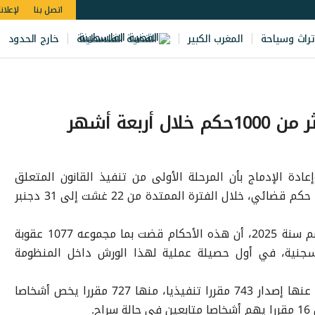
اتصل بنا
لإعلان
تراث وسياحة
المغرب الكبير
القضية الفلسطينة
خارج الحدود
ربعة أشهر
عادة الإدماج بأن المرحلة الأولى من تنفيذ القانون المتعلق
بالعقوبات البديلة أفضت إلى تسجيل 1001 حكم قضائي، خلال الفترة الممتدة من 22 غشت إلى 31 دجنبر
وذكرت المندوبية، في تقرير أنشطتها برسم سنة 2025، أن هذه الأحكام قضت بما مجموعه 1077 عقوبة
سجنية، في أول حصيلة عملية لهذا الورش داخل المنظومة
وأضاف المصدر ذاته أن هذه الأحكام ترتب عنها إصدار 743 مقررا تنفيذيا، منها 727 مقررا يخص أشخاصا