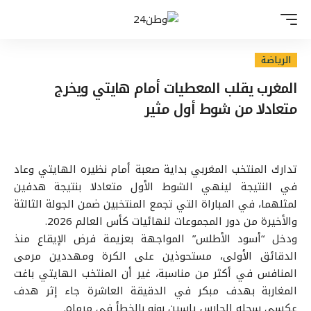
الرياضة
المغرب يقلب المعطيات أمام هايتي ويخرج
متعادلا من شوط أول مثير
تدارك المنتخب المغربي بداية صعبة أمام نظيره الهايتي وعاد
في النتيجة لينهي الشوط الأول متعادلا بنتيجة هدفين
لمثلهما، في المباراة التي تجمع المنتخبين ضمن الجولة الثالثة
والأخيرة من دور المجموعات لنهائيات كأس العالم 2026.
ودخل “أسود الأطلس” المواجهة بعزيمة فرض الإيقاع منذ
الدقائق الأولى، مستحوذين على الكرة ومهددين مرمى
المنافس في أكثر من مناسبة، غير أن المنتخب الهايتي باغت
المغاربة بهدف مبكر في الدقيقة العاشرة جاء إثر هدف
عكسي سجله الحارس ياسين بونو بالخطأ في مرماه.