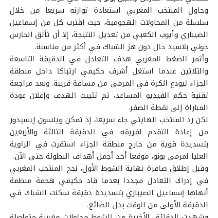
وحاول المنتخب المغربي استعادة توازنه سريعا من خلال
سلسلة من المحاولات الهجومية، حيث اقترب كل من إسماعيل
الصيباري وأيوب الكعبي من تعديل النتيجة، إلا أن تألق الحارس
جوني بلاسيد حال دون هز الشباك في أكثر من مناسبة.
وأثمر الضغط المغربي هدف التعادل في الدقيقة التاسعة
والثلاثين عندما استغل أشرف حكيمي ارتباكا داخل منطقة
الجزاء ليودع الكرة في المرمى من مسافة قريبة. وبعد مراجعة
تقنية حكم الفيديو المساعد، تم تثبيت الهدف وإعلان عودة
المباراة إلى نقطة الصفر.
لكن رد المنتخب الهايتي جاء سريعا، إذ تمكن ويلسون إيسيدور
من إعادة التقدم لفريقه في الدقيقة الثالثة والأربعين
بتسديدة قوية من خارج منطقة الجزاء استقرت في الزاوية
العليا لمرمى بونو، موقعا أحد أجمل أهداف البطولة حتى الآن.
وقبل إطلاق صافرة نهاية الشوط الأول، نجح المنتخب المغربي
في إدراك التعادل مجددا بعدما قاد حكيمي هجمة منظمة
أنهاها إسماعيل الصيباري بتسديدة دقيقة سكنت الشباك في
الدقيقة الأولى من الوقت بدل الضائع.
وشهدت الدقائق الأخيرة من الشوط محاولات مغربية متواصلة