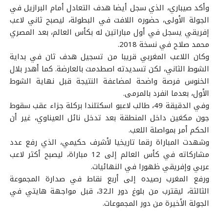
وأكد صيباري، الذي سجل أيضا هدف التعادل أمام البرازيل في
الجولة الأولى، حضوره اللافت في البطولة، ليصبح ثاني لاعب
إفريقي يسجل في أول مباراتين له بكأس العالم، بعد المصري
محمد صلاح في نسخة 2018.
وكان اللاعب المغربي قريبا من تسجيل هدف ثان في بداية
الشوط الثاني، لكن تسديدته اصطدمت بالعارضة. كما أهدر بلال
الخنوس فرصة واضحة لمضاعفة النتيجة قبل نهاية الشوط
الأول، بعدما انفرد بالمرمى.
وفي الدقيقة 49، طالب لاعبو اسكتلندا بركلة جزاء عقب سقوط
جون مكغين داخل المنطقة بعد تدخل نائل العيناوي، غير أن
الحكم أمر بمواصلة اللعب.
وشهدت المباراة رقما تاريخيا لأشرف حكيمي، الذي رفع عدد
مشاركاته في كأس العالم إلى 12 مباراة، ليصبح أكثر لاعب
عربي وإفريقي ظهورا في النهائيات.
ورفع المغرب رصيده إلى أربع نقاط في صدارة المجموعة
الثالثة، ليقترب من بلوغ دور الـ32، قبل مواجهة هايتي في
الجولة الأخيرة من دور المجموعات.