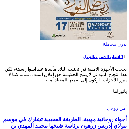
بدون مجاملة
لا لتغطية الشمس بالغربال
نجحت الأجهزة الأمنية في تجنيب البلاد مأساة عند أسوار سبتة، لكن
هذا النجاح الميداني لا يمنح الحكومة حق إغلاق الملف، تماما كما لا
يبرر للأحزاب الركون إلى صمتها المعتاد أمام…
بانوراما
أمن روحي
أجواء روحانية مهيبة: الطريقة العجيبية تشارك في موسم
مولاي إدريس زرهون برئاسة شيخها محمد المهدي بن