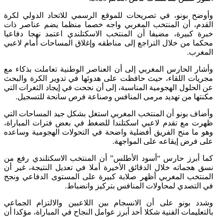
وأوضح بونو، في تصريحات للموقع الرسمي للاتحاد الدولي لكرة
القدم، أن المنتخب المغربي واجه خصما منظما يضم عناصر ذات
خبرة كبيرة، مضيفا أن المنتخب الاسكتلندي اعتمد نهجا دفاعيا
محكما من خلال التراجع إلى مناطقه وإغلاق المساحات أمام لاعبي
المغرب.
وأشار الحارس المغربي إلى أن العناصر الوطنية تعاملت بذكاء مع
مجريات اللقاء، حيث حافظت على هدوئها في تدوير الكرة والبحث
عن الحلول الهجومية المناسبة، إلى أن نجحت في إيجاد الثغرات التي
مكنتها من تهديد مرمى المنافس وصناعة فرص سانحة للتسجيل.
وأضاف بونو أن المنتخب المغربي استغل بشكل جيد المساحات التي
ظهرت مع تقدم لاعبي اسكتلندا للضغط في بعض فترات المباراة،
وهو ما منح الفريق أفضلية واضحة في التحولات الهجومية وساعده
على فرض إيقاعه على المواجهة.
كما أبرز حارس “أسود الأطلس” أن المنتخب الاسكتلندي رفع من
نسق هجماته خلال الدقائق الأخيرة أملا في تعديل النتيجة، غير أن
المنتخب المغربي أظهر صلابة كبيرة على المستوى الدفاعي ونجح
في التصدي لمحاولات المنافس بتركيز وانضباط.
وشدد بونو على أن الانسجام بين اللاعبين والالتزام الجماعي
بالتعليمات الفنية شكلا أحد أبرز عوامل النجاح في المباراة، مؤكدا أن