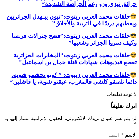
حرائق تيزي وزو رغم الحراصة الشديدة”
حلقات محمد العربي زيتوت:”تبون يبـهدل الجزائريين
ويعطيهم درسًا في التربية والأخلاق”
حلقات محمد العربي زيتوت:”فضح جنرالات فرنسا
وكيف دمروا الجزائر وشعبها”
حلقات محمد العربي زيتوت:”المخابرات الجزائرية
تقطع فيديوهات شهادات قتلة جمال بن اسماعيل”
حلقات محمد العربي زيتوت: ” كونو تحشمو شوية،
دائما تلصقو كلشي فالمغرب، عيقتو شوية، يا فاشلين”
لا توجد تعليقات
اترك تعليقاً
لن يتم نشر عنوان بريدك الإلكتروني.
الحقول الإلزامية مشار إليها بـ
*
الاسم
*