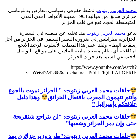
محمد العربي زيتوت
، ناشط حقوقي وسياسي معارض ودبلوماسي
جزائري سابق من مواليد 1963 بمدينة الأغواط إحدى المدن
المتوسطة الحجم تقع في قلب الجزائر
يدعو
محمد العربي زيتوت
منذ تخليه عن منصبه في السفارة
الجزائرية بطرابلس إلى ضرورة التغيير السلمي في الجزائر من أجل
إسقاط النظام ولقد اعتبر هذا المطلب الأسلوب الوحيد الأنجع
لمكافحة أي نظام مستبد..يتابعه الملايين على مواقع التواصل
الاجتماعي لسيما بعد حراك الجزائر.
https://www.youtube.com/watch?
v=uYe643M18t8&ab_channel=POLITIQUEALGERIE
حلقات محمد العربي زيتوت: ” الجزائر تموت بالجوع
وأنتم تتهمون المغرب بافتعال الحرائق
وهذا دليل
علاقتكم بإسرائيل”
حلقات محمد العربي زيتوت: “لن يتراجع شنقريحة
حتى وإن دمر الجزائر وشعبها”
حلقات محمد العربي زيتوت:”طر د وزير جزائري بعد