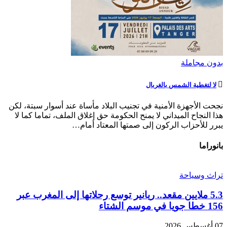
بدون مجاملة
لا لتغطية الشمس بالغربال
نجحت الأجهزة الأمنية في تجنيب البلاد مأساة عند أسوار سبتة، لكن
هذا النجاح الميداني لا يمنح الحكومة حق إغلاق الملف، تماما كما لا
يبرر للأحزاب الركون إلى صمتها المعتاد أمام…
بانوراما
تراث وسياحة
5.3 ملايين مقعد.. ريانير توسع رحلاتها إلى المغرب عبر
156 خطا جويا في موسم الشتاء
07 أغسطس 2026