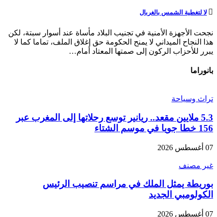
لا لتغطية الشمس بالغربال
نجحت الأجهزة الأمنية في تجنيب البلاد مأساة عند أسوار سبتة، لكن
هذا النجاح الميداني لا يمنح الحكومة حق إغلاق الملف، تماما كما لا
يبرر للأحزاب الركون إلى صمتها المعتاد أمام…
بانوراما
تراث وسياحة
5.3 ملايين مقعد.. ريانير توسع رحلاتها إلى المغرب عبر
156 خطا جويا في موسم الشتاء
07 أغسطس 2026
غير مصنف
بوريطة يمثل الملك في مراسم تنصيب الرئيس
الكولومبي الجديد
07 أغسطس 2026