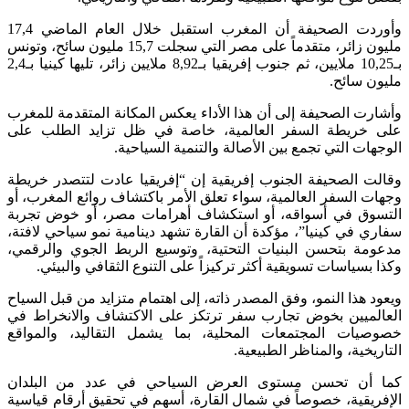
وأوردت الصحيفة أن المغرب استقبل خلال العام الماضي 17,4
مليون زائر، متقدماً على مصر التي سجلت 15,7 مليون سائح، وتونس
بـ10,25 ملايين، ثم جنوب إفريقيا بـ8,92 ملايين زائر، تليها كينيا بـ2,4
مليون سائح.
وأشارت الصحيفة إلى أن هذا الأداء يعكس المكانة المتقدمة للمغرب
على خريطة السفر العالمية، خاصة في ظل تزايد الطلب على
الوجهات التي تجمع بين الأصالة والتنمية السياحية.
وقالت الصحيفة الجنوب إفريقية إن “إفريقيا عادت لتتصدر خريطة
وجهات السفر العالمية، سواء تعلق الأمر باكتشاف روائع المغرب، أو
التسوق في أسواقه، أو استكشاف أهرامات مصر، أو خوض تجربة
سفاري في كينيا”، مؤكدة أن القارة تشهد دينامية نمو سياحي لافتة،
مدعومة بتحسن البنيات التحتية، وتوسيع الربط الجوي والرقمي،
وكذا بسياسات تسويقية أكثر تركيزاً على التنوع الثقافي والبيئي.
ويعود هذا النمو، وفق المصدر ذاته، إلى اهتمام متزايد من قبل السياح
العالميين بخوض تجارب سفر ترتكز على الاكتشاف والانخراط في
خصوصيات المجتمعات المحلية، بما يشمل التقاليد، والمواقع
التاريخية، والمناظر الطبيعية.
كما أن تحسن مستوى العرض السياحي في عدد من البلدان
الإفريقية، خصوصاً في شمال القارة، أسهم في تحقيق أرقام قياسية