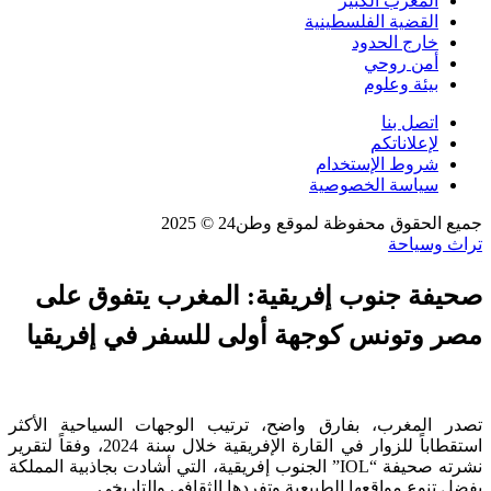
المغرب الكبير
القضية الفلسطينية
خارج الحدود
أمن روحي
بيئة وعلوم
اتصل بنا
لإعلاناتكم
شروط الإستخدام
سياسة الخصوصية
جميع الحقوق محفوظة لموقع وطن24 © 2025
تراث وسياحة
صحيفة جنوب إفريقية: المغرب يتفوق على
مصر وتونس كوجهة أولى للسفر في إفريقيا
تصدر المغرب، بفارق واضح، ترتيب الوجهات السياحية الأكثر
استقطاباً للزوار في القارة الإفريقية خلال سنة 2024، وفقاً لتقرير
نشرته صحيفة “IOL” الجنوب إفريقية، التي أشادت بجاذبية المملكة
بفضل تنوع مواقعها الطبيعية وتفردها الثقافي والتاريخي.