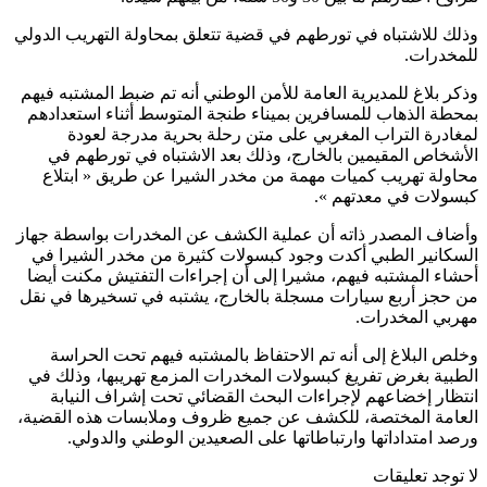
وذلك للاشتباه في تورطهم في قضية تتعلق بمحاولة التهريب الدولي
للمخدرات.
وذكر بلاغ للمديرية العامة للأمن الوطني أنه تم ضبط المشتبه فيهم
بمحطة الذهاب للمسافرين بميناء طنجة المتوسط أثناء استعدادهم
لمغادرة التراب المغربي على متن رحلة بحرية مدرجة لعودة
الأشخاص المقيمين بالخارج، وذلك بعد الاشتباه في تورطهم في
محاولة تهريب كميات مهمة من مخدر الشيرا عن طريق « ابتلاع
كبسولات في معدتهم ».
وأضاف المصدر ذاته أن عملية الكشف عن المخدرات بواسطة جهاز
السكانير الطبي أكدت وجود كبسولات كثيرة من مخدر الشيرا في
أحشاء المشتبه فيهم، مشيرا إلى أن إجراءات التفتيش مكنت أيضا
من حجز أربع سيارات مسجلة بالخارج، يشتبه في تسخيرها في نقل
مهربي المخدرات.
وخلص البلاغ إلى أنه تم الاحتفاظ بالمشتبه فيهم تحت الحراسة
الطبية بغرض تفريغ كبسولات المخدرات المزمع تهريبها، وذلك في
انتظار إخضاعهم لإجراءات البحث القضائي تحت إشراف النيابة
العامة المختصة، للكشف عن جميع ظروف وملابسات هذه القضية،
ورصد امتداداتها وارتباطاتها على الصعيدين الوطني والدولي.
لا توجد تعليقات