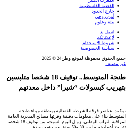
المغرب الكبير
القضية الفلسطينية
خارج الحدود
أمن روحي
بيئة وعلوم
اتصل بنا
لإعلاناتكم
شروط الإستخدام
سياسة الخصوصية
جميع الحقوق محفوظة لموقع وطن24 © 2025
غير مصنف
طنجة المتوسط.. توقيف 18 شخصا متلبسين
بتهريب كبسولات “شيرا” داخل معدتهم
تمكنت عناصر فرقة الشرطة القضائية بمنطقة ميناء طنجة
المتوسط بناء على معلومات دقيقة وفرتها مصالح المديرية العامة
لمراقبة التراب الوطني، زوال اليوم السبت، من توقيف 18 شخصا
تتراوح أعمارهم ما بين 30 و50 سنة، من بينهم سيدة.