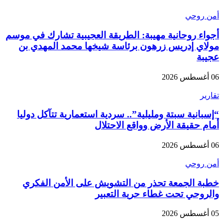
أمن روحي
أجواء روحانية مهيبة: الطريقة العجيبية تشارك في موسم
مولاي إدريس زرهون برئاسة شيخها محمد المهدي بن
عجيبة
06 أغسطس 2026
تقارير
“إسبانية سبتة ومليلية”.. سردية استعمارية تتآكل دوليا
أمام حقيقة الأرض وواقع الاحتلال
06 أغسطس 2026
أمن روحي
خطبة الجمعة تحذر من التشويش على الأمن الفكري
والروحي تحت غطاء حرية التعبير
05 أغسطس 2026