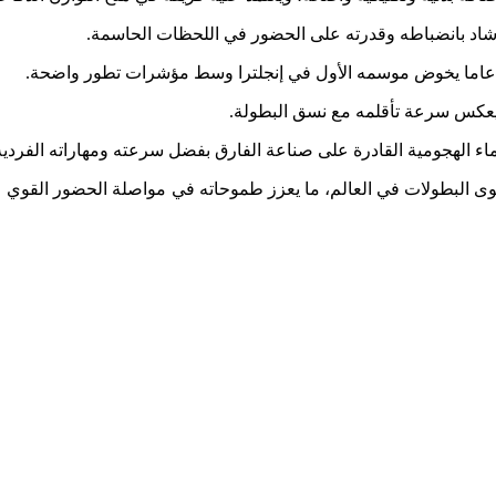
 أشاد بانضباطه وقدرته على الحضور في اللحظات الحاسمة.
ماء الهجومية القادرة على صناعة الفارق بفضل سرعته ومهاراته الفردية
لمغربي مونديال 2026 وهو يمتلك رباعيا ينشط في واحدة من أقوى البطولات في العالم، ما يعزز طموحاته في مواصلة الحضور الق