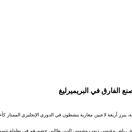
 الفارق في البريميرليغ
ق نهائيات كأس العالم 2026 في أمريكا الشمالية، يبرز أربعة لاعبين مغاربة ينشطون في الدور
ياض وعيسى ديوب وشمس الدين طالبي حضورهم في بطولة تتسم بحدة ال