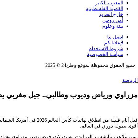
المغرب الكبير
القضية الفلسطينية
خارج الحدود
أمن روحي
بيئة وعلوم
اتصل بنا
لإعلاناتكم
شروط الإستخدام
سياسة الخصوصية
جميع الحقوق محفوظة لموقع وطن24 © 2025
الرياضة
مزراوي ورياض وديوب وطالبي.. جيل مغربي يصنع
قبل أيام قليلة من انطلا
أقوى بطولة دوري في العالم.
ومن ملاعب مانشستر إلى لندن وسندرلاند، فرض نصير مزراوي وشادي ر