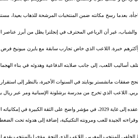
بة والشباب، غير أن الرباعي المحترف في إنجلترا يظل من أبرز عناصر 
 وأكثرهم خبرة. اللاعب الذي خاض تجارب سابقة مع بايرن ميونيخ فرض 
تلف أساليب اللعب، إلى جانب صلابته الدفاعية وهدوئه في بناء الهجم
أنجح صفقات مانشستر يونايتد في السنوات الأخيرة، بالنظر إلى استقراره
ربي. اللاعب الذي تخرج من مدرسة برشلونة الإسبانية ومر عبر ريال ب
راءته الجيدة للعب ومرونته التكتيكية، إضافة إلى هدوئه تحت الضغط،
لخلفي للمنتخب المغربي. اللاعب الذي التحق مؤخرا بالمنتخب يقدم إضا