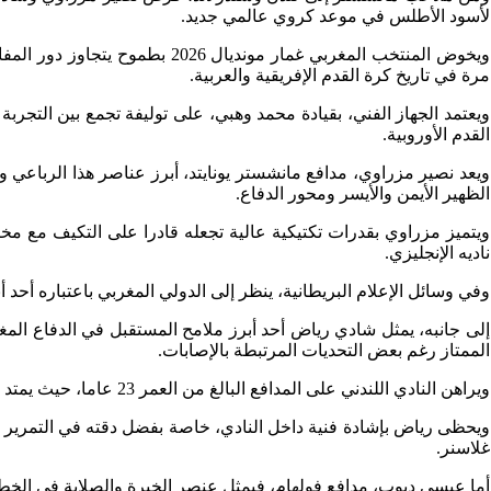
لأسود الأطلس في موعد كروي عالمي جديد.
مرة في تاريخ كرة القدم الإفريقية والعربية.
ويعتمد الجهاز الفني، بقيادة محمد وهبي، على توليفة تجمع بين التجر
القدم الأوروبية.
ويعد نصير مزراوي، مدافع مانشستر يونايتد، أبرز عناصر هذا الرباعي
الظهير الأيمن والأيسر ومحور الدفاع.
ويتميز مزراوي بقدرات تكتيكية عالية تجعله قادرا على التكيف مع مخ
ناديه الإنجليزي.
وفي وسائل الإعلام البريطانية، ينظر إلى الدولي المغربي باعتباره أحد 
إلى جانبه، يمثل شادي رياض أحد أبرز ملامح المستقبل في الدفاع المغ
الممتاز رغم بعض التحديات المرتبطة بالإصابات.
ويراهن النادي اللندني على المدافع البالغ من العمر 23 عاما، حيث يمتد عقده إلى غاية 2029، في مؤشر واضح على الثقة الكبيرة في إمكانياته الدفاعية وقدرته على التطور المستمر.
ويحظى رياض بإشادة فنية داخل النادي، خاصة بفضل دقته في التمرير وق
غلاسنر.
أما عيسى ديوب، مدافع فولهام، فيمثل عنصر الخبرة والصلابة في الخط ا