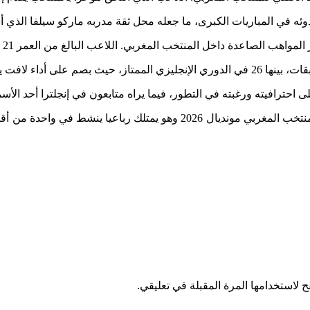
دوئه في المباريات الكبرى، ما جعله محل ثقة مدربه ماركو سيلفا الذي
المغربي. اللاعب البالغ من العمر 21 عاما يخوض موسمه الأول في إنجلترا وسط مؤشرات تطور واضحة.
حترافيته ورغبته في التطور، فيما يراه متابعون في إنجلترا أحد الأس
وبين خبرة مزراوي وتطور رياض وصلابة ديوب وحيوية طالبي، يدخل المنتخب ا
 لاستخدامها المرة المقبلة في تعليقي.