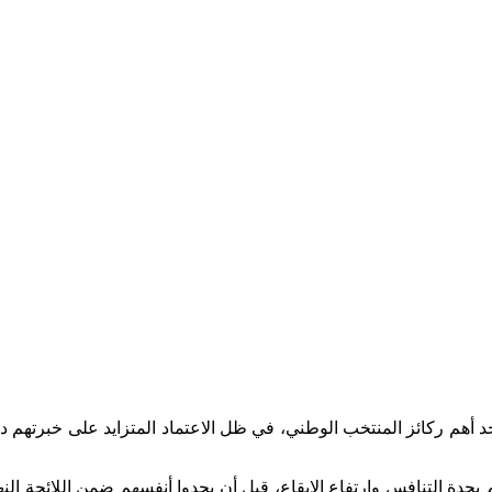
ي الإنجليزي الممتاز كأحد أهم ركائز المنتخب الوطني، في ظل الاعتماد المتزايد على خبرتهم 
تنافس وارتفاع الإيقاع، قبل أن يجدوا أنفسهم ضمن اللائحة النها