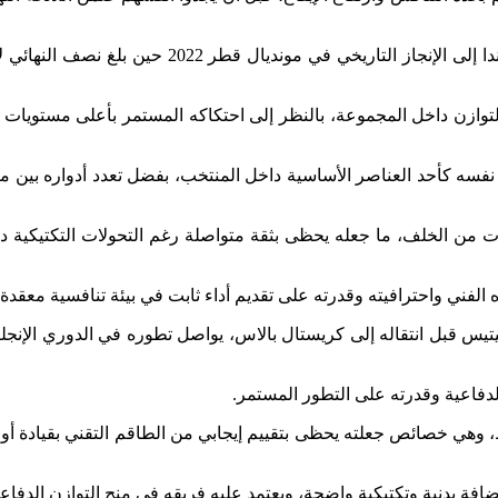
ويخوض المنتخب المغربي غمار مونديال 2026 بطموح يتجاوز دور المفاجأة، بعدما رسخ مكانته ضمن المنتخبات المرشحة للذهاب بعيدا، مستندا إلى الإنجاز التاريخي في مونديال قطر 2
التوازن داخل المجموعة، بالنظر إلى احتكاكه المستمر بأعلى مستويات 
نفسه كأحد العناصر الأساسية داخل المنتخب، بفضل تعدد أدواره بين م
ات من الخلف، ما جعله يحظى بثقة متواصلة رغم التحولات التكتيكية د
 الفني واحترافيته وقدرته على تقديم أداء ثابت في بيئة تنافسية معقدة.
يتيس قبل انتقاله إلى كريستال بالاس، يواصل تطوره في الدوري الإنجل
 وهي خصائص جعلته يحظى بتقييم إيجابي من الطاقم التقني بقيادة أول
فة بدنية وتكتيكية واضحة، ويعتمد عليه فريقه في منح التوازن الدفاع