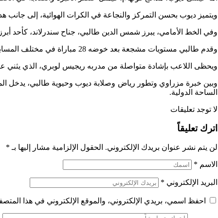
ويتميز ديوب بحسن التمركز والنجاعة في الكرات الهوائية، إلى جانب ه
وفي الخط الأمامي، يبرز شمس الدين طالبي، جناح سندرلاند، كأحد أبرز المواهب الصاعدة داخل المنتخب 
وقدم طالبي مستويات مشجعة بعد خوضه 28 مباراة في مختلف المسابقات، بينها 26 في الدوري الإنجليزي الممتاز، حيث بصم على أداء لافت يعكس سرعة تأقلمه مع نسق البطولة.
ويحظى اللاعب بإشادة متواصلة من مدربه ريجيس لوبري، الذي يثني على ا
الساحة الدولية.
لا توجد تعليقات
اترك تعليقاً
لن يتم نشر عنوان بريدك الإلكتروني.
الحقول الإلزامية مشار إليها بـ
*
الاسم
*
البريد الإلكتروني
*
احفظ اسمي، بريدي الإلكتروني، والموقع الإلكتروني في هذا المتصفح