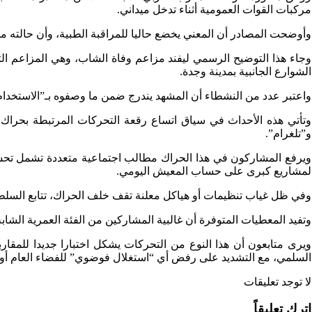
مركبات القوات العمومية أثناء تدخل ميداني.
وأوضحت المصادر أن المعني يخضع حاليا للمراقبة الطبية، وأن حالته مس
وجاء هذا التوضيح الرسمي ليفند مزاعم وفاة الشاب، وهي المزاعم ال
الشوارع الجانبية بمدينة وجدة.
واعتبر عدد من النشطاء أن المشهد يندرج ضمن ما وصفوه بـ”الاستخدام 
وتأتي هذه الأحداث في سياق اتساع رقعة التحركات المرتبطة بحراك “
و”تلغرام”.
ويرفع المشاركون في هذا الحراك مطالب اجتماعية متعددة تشمل تحسين 
لمشاريع كبرى على حساب المعيش اليومي.
وفي ظل غياب تنظيمات أو هياكل معلنة تقف خلف الحراك، تتابع السلطا
وتفيد المعطيات المتوفرة أن غالبية المشاركين من الفئة العمرية الش
ويرى متابعون أن هذا النوع من التحركات يشكل اختبارا جديدا للمقا
السلمي، مع التشديد على رفض أي “استغلال فوضوي” للفضاء العام أو “م
لا توجد تعليقات
اترك تعليقاً