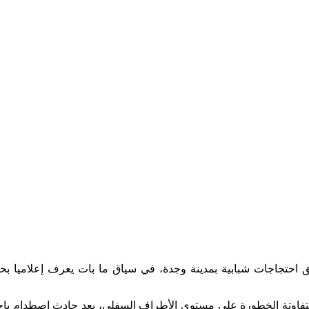
ق احتجاجات شبابية بمدينة وجدة، في سياق ما بات يعرف إعلاميا بح
ح متفاوتة الخطورة على مستوى الأطراف السفلى، بعد حادث اصطدام بإ