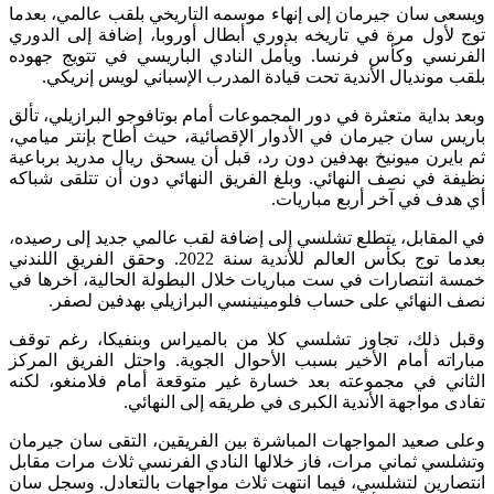
ويسعى سان جيرمان إلى إنهاء موسمه التاريخي بلقب عالمي، بعدما
توج لأول مرة في تاريخه بدوري أبطال أوروبا، إضافة إلى الدوري
الفرنسي وكأس فرنسا. ويأمل النادي الباريسي في تتويج جهوده
بلقب مونديال الأندية تحت قيادة المدرب الإسباني لويس إنريكي.
وبعد بداية متعثرة في دور المجموعات أمام بوتافوجو البرازيلي، تألق
باريس سان جيرمان في الأدوار الإقصائية، حيث أطاح بإنتر ميامي،
ثم بايرن ميونيخ بهدفين دون رد، قبل أن يسحق ريال مدريد برباعية
نظيفة في نصف النهائي. وبلغ الفريق النهائي دون أن تتلقى شباكه
أي هدف في آخر أربع مباريات.
في المقابل، يتطلع تشلسي إلى إضافة لقب عالمي جديد إلى رصيده،
بعدما توج بكأس العالم للأندية سنة 2022. وحقق الفريق اللندني
خمسة انتصارات في ست مباريات خلال البطولة الحالية، آخرها في
نصف النهائي على حساب فلومينينسي البرازيلي بهدفين لصفر.
وقبل ذلك، تجاوز تشلسي كلا من بالميراس وبنفيكا، رغم توقف
مباراته أمام الأخير بسبب الأحوال الجوية. واحتل الفريق المركز
الثاني في مجموعته بعد خسارة غير متوقعة أمام فلامنغو، لكنه
تفادى مواجهة الأندية الكبرى في طريقه إلى النهائي.
وعلى صعيد المواجهات المباشرة بين الفريقين، التقى سان جيرمان
وتشلسي ثماني مرات، فاز خلالها النادي الفرنسي ثلاث مرات مقابل
انتصارين لتشلسي، فيما انتهت ثلاث مواجهات بالتعادل. وسجل سان