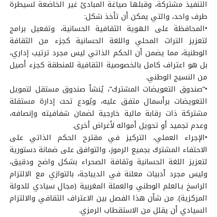
التنفيذ مشتركة، وقبلها صياغة المبادئ غير الخاضعة لسيطرة
طرف واحد، والتي يمكن أن تأخذ شكل:
•المحافظة على الهوية الثقافية الحسانية، وتفعيل برامج
لتعزيز التراث المحلي واللغة الحسانية كجزء من الثقافة
الوطنية، مما يضمن أن الحكم الذاتي ليس مجرد ترتيب إداري،
بل هو اعتراف كامل بالخصوصية الثقافية للمنطقة كجزء أصيل
من النسيج الوطني.
•”صندوق التعويضات المشترك”، يُنشأ صندوق مستقل لتمويل
التعويضات برأسمال متفق عليه، ويُودع تحت إدارة مستقلة
مشتركة ذات رقابة مالية خارجية لضمان شفافيته وإنصافه،
وعدم تجميد أو تحويل أمواله لأغراض أخرى.
•الإجراء العملي، التركيز في مقترح الحكم الذاتي على
الاحتفاء المشترك بجميع الرموز، والتوافق على ضمانة دستورية
لتعزيز اللغة الحسانية وثقافة الصحراء بشكل واضح ودقيق،
وليس مجرد أدبيات معلنة في الديباجة، بالتوازي مع الالتزام
الراسخ بـالعلم الوطني والعملة المغربية (مجال سيادي للدولة
المركزية). من شأن هذا الفصل بين الاعتراف الثقافي والالتزام
السيادي أن يقلل من الاستقطاب الرمزي.