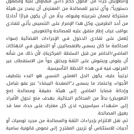
والتعويض جزءًا من “قانون حكم ذاتي متفاوض عليه ومضمون
دستورياً”، وأي تدبير للمصالحة من المفترض أن يصدر عن هيئة
مشتركة لضمان شرعيته وقبوله، بدلًا من أن يكون قرارًا أحاديًا
من أحد الطرفين، وكل هذا الإصرار على التنصيص يأتي لتفادي
عواقب غياب إطار متفق عليه للمصالحة والتعويض.
يُعمل على تفادي الدخول في الإجراءات القضائية (سواء
لمحاكمة ما كان يسمى بالانفصاليين أو التحقيق في انتهاكات
الماضي/الحاضر من قبل السلطة المركزية)، لأن ذلك من شأنه
أن يقوض ويشوش على الثقة ويخلق جواً من الاستقطاب غير
المرغوب فيه في هذه اللحظة التأسيسية.
ترتيباً عليه، يكون الحل العملي النسبي هو البدء بتلطيف
الأجواء، واعتماد ما يسمى بـ”الصفحة البيضاء” عبر عفو شامل،
وإحالة قضايا الماضي إلى هيئة حقيقة ومصالحة (مع
التعويض) بدلاً من المحاكم الجنائية، بهدف منع تحول الأفراد
إلى «شهداء سياسيين» لدى كل معترك على حدة، مما قد
يعيق المصالحة.
ثم، نقل الالتزام بإجراءات الثقة والمصالحة من مجرد توصيات أو
أدبيات للاستئناس أو تزيين المقترح إلى نصوص قانونية سامية