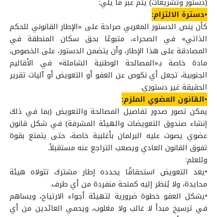
(دستور وتشريعات) يتم عبر ما يلي:
•دسترة الالتزام:
كأن ينص الدستور المغربي صراحة على «الإطار القانوني للحكم
الذاتي» في الصحراء، متبوعًا بحق سكان المنطقة في
المصادقة على هذا الإطار، وأن يتضمن الدستور، على الخصوص،
مادة خاصة بـ«المصالحة الوطنية الشاملة» في الأقاليم
الجنوبية، تجعل أي نكوص عن العفو أو التعويض أو آليات تقرير
الحقيقة غير دستوري.
•القانون العضوي الملزم:
يمكن تصور صدور تفاصيل المصالحة والتعويض (بما في ذلك
إنشاء صندوق التعويضات والهيئة المشرفة) في شكل قانون
عضوي يصوت عليه البرلمان بأغلبية خاصة، حتى يتمتع بقوة
تفوق القانون العادي ويصعب التراجع عنه مستقبلاً.
وللعلم:
•يعد التعويض استحقاقًا يحدده إطار مشترك تتولاه هيئة
محايدة، ولا يُنظر إليه كمنحة منفردة من أي طرف.
•يشكل العفو خطوة ضرورية لتهيئة أجواء الارتياح، ويساهم
في ترسيخ مبدأ لا غالب ولا مغلوب، ويحمي العائدين من أي