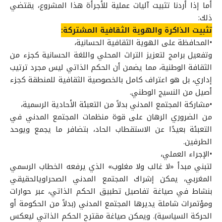
أما إذا أردنا تثبيت آليات عملية للأجرأة هذا المشروع، يقتضي
ذلك:
تثبيت الذاكرة والهوية الثقافية المشتركة:
•المحافظة على الهوية الثقافية الحسانية،
وتفعيل برامج لتعزيز التراث المحلي واللغة الحسانية كجزء من
الثقافة الوطنية، مما يضمن أن الحكم الذاتي ليس مجرد ترتيب
إداري، بل هو اعتراف كامل بالخصوصية الثقافية للمنطقة كجزء
أصيل من النسيج الوطني.
•مشاركة المجتمع المدني بدلاً من التعبئة الأحادية الرسمية،
من الضروري الرهان على قوة منظمات المجتمع المدني في
التعبئة بعيدًا عن الاستقطاب الحاد، بتضافر ما يجمع ويوحد
الطرفين.
•الإجراء العملي،
لتبني مبدأ «لا غالب ولا مغلوب» الذي يرفعه الخطاب الرسمي
المغربي، يمكن إشراك المجتمع المدني الصحراويالحقيقي
بنشاط في صياغة تفاصيل تطبيق الحكم الذاتي، عبر حوارات
ومؤتمرات شاملة يديرها المجتمع المدني (بدلاً من الحكومة أو
الحركة السياسية). ويمكن صياغة مقترح الحكم الذاتي ليعكس