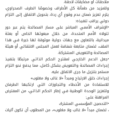
ملاحقات أو مضايقات لاحقة.
وللمزيد من طمأنة كل الأطراف وخصوصًا الطرف الصحراوي،
يلزم تعزيز ضمان عدم وقوع أي ردة، بتحويل الاتفاق إلى التزام
دولي يراقب تنفيذه:
•الإشراف الأممي المباشر على مسار المصالحة يتم عبر دور
تتولاه الأمم المتحدة، من خلال مبعوثها الخاص أو بعثة
ميدانية، بالتعاون مع جهات دولية موثوقة لها خبرة في هذا
الملف، لضمان متابعة شفافة لعمل المجلس الانتقالي أو هيئة
المصالحة والتعويض المشتركة.
•جعل الدعم الخارجي لمقترح الحكم الذاتي مرتبطًا بتنفيذ
إجراءات المصالحة والتعويض بشكل كامل، مما يدفع نحو التزام
مستمر بتنزيل ما جرى الاتفاق عليه.
إجراءات خلق الارتياح ومبدأ «لا غالب ولا مغلوب»
للاستفادة من الأخطاء والتجاوزات التي ارتكبها الطرفان
ولتعزيز الوحدة الوطنية في إطار الحكم الذاتي، من المفترض
المراهنة على:
•التحصين المؤسسي المشترك
، لضمان مبدأ «لا غالب ولا مغلوب»، من المطلوب أن تكون آليات