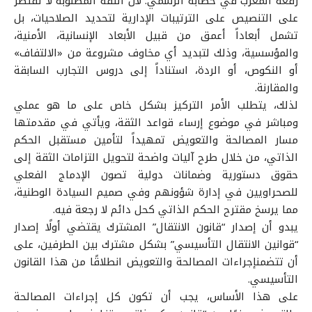
رفعه المغرب في خطابه الرسمي. لأن الثقة المطلوبة لا تقتصر
على التنصيص على الترتيبات الإدارية لتحديد الصلاحيات، بل
تشمل أبعاداً أعمق من قبيل الأبعاد الإنسانية، الأمنية،
والمؤسسية، وذلك لتبديد أي مخاوف مشروعة من «الالتفاف»
أو النكوص، أو الردة، استناداً إلى دروس التجارب السابقة
والمقارنة.
لذلك، يتطلب الأمر التركيز بشكل خاص على ما هو عملي
ومباشر في موضوع إرساء قواعد الثقة، ويأتي في مقدمتها
مسار المصالحة والتعويض تمهيداً لتأمين مستقبل الحكم
الذاتي، من خلال طرح آليات واضحة لتحويل التزامات الثقة إلى
حقوق دستورية وضمانات دولية تصون الإدماج الفعلي
للصحراويين في إدارة شؤونهم وفي صميم السيادة الوطنية،
مما يرسخ مقترح الحكم الذاتي كحل دائم لا رجعة فيه.
يبدو أن إصدار “قانون الانتقال” المشترك يقتضي أولًا إصدار
“قوانين الانتقال التأسيسي” بشكل مشترك بين الطرفين، على
أن تتضمنإجراءات المصالحة والتعويض انطلاقًا من هذا القانون
التأسيسي.
على هذا الأساس، يجب أن تكون كل إجراءات المصالحة