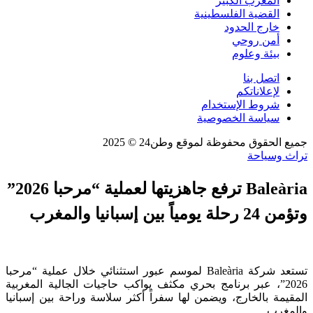
المغرب الكبير
القضية الفلسطينية
خارج الحدود
أمن روحي
بيئة وعلوم
اتصل بنا
لإعلاناتكم
شروط الإستخدام
سياسة الخصوصية
جميع الحقوق محفوظة لموقع وطن24 © 2025
تراث وسياحة
Baleària ترفع جاهزيتها لعملية “مرحبا 2026”
وتؤمن 24 رحلة يومياً بين إسبانيا والمغرب
تستعد شركة Baleària لموسم عبور استثنائي خلال عملية “مرحبا
2026”، عبر برنامج بحري مكثف يواكب حاجيات الجالية المغربية
المقيمة بالخارج، ويضمن لها سفراً أكثر سلاسة وراحة بين إسبانيا
والمغرب.