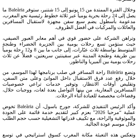
وخلال الفترة الممتدة من 15 يونيو إلى 15 شتنبر، ستوفر Baleària ما
يصل إلى 24 رحلة بحرية يومياً عبر ثلاثة خطوط رئيسية نحو المغرب،
مدعومة بأسطول يضم سبع سفن مجهزة لاستقبال المسافرين
والعائلات والمركبات في أفضل الظروف.
وتراهن الشركة على حضور قوي في أهم معابر العبور الصيفي،
حيث ستؤمن تسع رحلات يومية بين الجزيرة الخضراء وطنجة
المتوسط بواسطة ثلاث عبّارات، إلى جانب ما بين 8 و12 رحلة يومياً
بين طريفة وطنجة المدينة عبر سفينتين سريعتين، فضلاً عن ثلاث
رحلات يومية بين ألميريا والناظور.
وتضع Baleària راحة المسافر في صلب برنامجها لهذا الموسم، من
خلال رفع عدد فرق الاستقبال داخل الموانئ وعلى متن السفن،
وتقليص أوقات الانتظار، وتوفير خدمات تراعي خصوصيات
المسافرين المغاربة، من بينها التواصل بعدة لغات، ووجبات حلال،
وفضاءات مخصصة للعبادة أثناء الرحلات.
وأكد الرئيس التنفيذي للشركة، جورج باسول، أن Baleària تخوض
عملية “مرحبا 2026” بعزم كبير لتقديم خدمة قائمة على الجودة
والموثوقية والراحة، مع تكييف قدراتها التشغيلية حسب حجم الطلب
خلال موسم عودة الجالية.
وتعكس هذه التعبئة مكانة المغرب كسوق استراتيجي في توسع