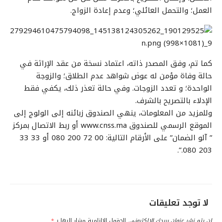
العمل؛ والتحمل العائلي؛ وعدم إعادة الزواج.
كما تم، وفق المصدر ذاته، اعتماد نسخة من عقد الإراثة في
حالة وفاة مؤمن له عوض شواهد عدم الطلاق؛ والزوجة
الواحدة؛ و تعدد الزوجات. وفي حالة تعذر ذلك، يكفي فقط
الإدلاء بالتصريح بالشرف.
وللمزيد من المعلومات، ينهي الصندوق زبائنه إلى الولوج إلى
الموقع الرسمي للصندوق www.cnss.ma أو ربط الاتصال بمركز
” آلو الضمان” على الأرقام التالية: 00 72 200 080 أو 33 33
203 080.”.
لا توجد تعليقات
لن يتم نشر عنوان بريدك الإلكتروني.
الحقول الإلزامية مشار إليها بـ
*