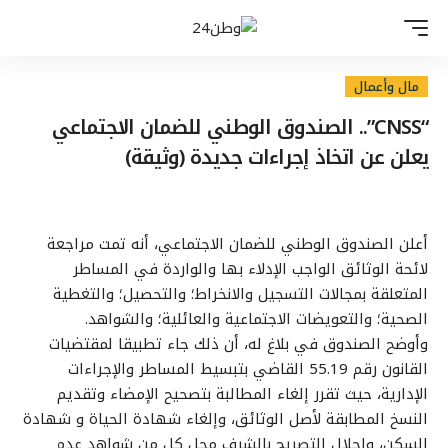
مال وأعمال
“CNSS”.. الصندوق الوطني للضمان الاجتماعي
يعلن عن اتخاذ إجراءات جديدة (وثيقة)
أعلن الصندوق الوطني للضمان الاجتماعي، أنه تمت مراجعة
لائحة الوثائق الواجب الإدلاء بها والواردة في المساطر
المتعلقة بمجالات التسجيل والانخراط؛ والتحصيل؛ والتغطية
الصحية؛ والتعويضات الاجتماعية والعائلية؛ والشواهد.
وأوضح الصندوق في بلاغ له، أن ذلك جاء تطبيقا لمقتضيات
القانون رقم 55.19 القاضي بتبسيط المساطر والإجراءات
الإدارية، حيث تقرر إلغاء المطالبة بتصحيح الإمضاء وتقديم
النسخ المطابقة لأصل الوثائق، وإلغاء شهادة الحياة و شهادة
السكن، وإحلال التصريح بالشرف محل كل من شواهد عدم