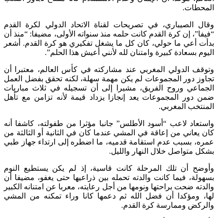
المحطات.
وقال الصيباري، في تصريحات لقناة الاتحاد الدولي لكرة القدم
“فيفا”، إن كرة القدم كانت حلمه منذ سنواته الأولى، مضيفا: “منذ أن
بدأت أعي ما حولي، كان كل ما يشغل تفكيري هو كرة القدم. أشعر
اليوم بسعادة كبيرة وامتنان لله لأنني أعيش هذا الحلم”.
وتوقف الدولي المغربي عند مشاركته في كأس العالم، معتبرا أن
تجاوز دور المجموعات لم يكن مهمة سهلة، لكنه تحقق بفضل العمل
الجماعي وروح الفريق، مشيرا إلى أن تسجيله في ثلاث مباريات
ضمن دور المجموعات يعد إنجازا يزداد قيمة لأنه تزامن مع تأهل
المنتخب المغربي.
واستعاد لاعب “أسود الأطلس” جانبا مؤثرا من طفولته، كاشفا أنه
كان يعاني من إعاقة في المشي عندما كان في الثانية أو الثالثة من
عمره، بسبب عدم استقامة قدميه، ما اضطره إلى ارتداء جهاز طبي
بشكل متواصل خلال النهار والليل.
وأوضح أن تلك المرحلة كانت قاسية، إذ لم يكن يستطيع النوم
بسهولة، فيما كانت والدته تحمله بين ذراعيها حتى يغفو، مضيفا أن
والدته ضحت براحتها ونومها من أجل رعايته، معربا عن امتنانه الكبير
لها، ومؤكدا أن فضل الله ثم دعمها كانا وراء تمكنه من المشي
والركض وممارسة كرة القدم.