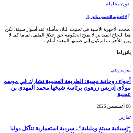
بدون مجاملة
لا لتغطية الشمس بالغربال
نجحت الأجهزة الأمنية في تجنيب البلاد مأساة عند أسوار سبتة، لكن
هذا النجاح الميداني لا يمنح الحكومة حق إغلاق الملف، تماما كما لا
يبرر للأحزاب الركون إلى صمتها المعتاد أمام…
بانوراما
أمن روحي
أجواء روحانية مهيبة: الطريقة العجيبية تشارك في موسم
مولاي إدريس زرهون برئاسة شيخها محمد المهدي بن
عجيبة
06 أغسطس 2026
تقارير
“إسبانية سبتة ومليلية”.. سردية استعمارية تتآكل دوليا