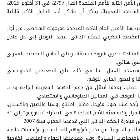
وأشادت طوكيو، وفق البيان، باعتماد مجلس الأمن التابع للأمم المتحدة القرار 2797، في 31 أكتوبر 2025،
لسيادة المغربية، يمكن أن يشكل أحد الحلول الأكثر قابلية
يبذلها الأمين العام للأمم المتحدة ومبعوثه الشخصي، من أجل
مخطط المغربي للحكم الذاتي، قصد التوصل إلى حل عادل
المحادثات دون شروط مسبقة، وعلى أساس المخطط المغربي
سي نهائي.
ه مستعدة للعمل، بما في ذلك على الصعيدين الدبلوماسي
ا والتطور الحالي للوضع.
ا عمليا، بعدما انتقل من دعم الجهود المغربية الجادة وذات
 الموقف في المجالين الدبلوماسي والاقتصادي.
كان مجلس الأمن قد اعتمد القرار 2797 بأحد عشر صوتا مؤيدا، مقابل امتناع روسيا والصين وباكستان،
وعدم مشاركة الجزائر في التصويت. وجدد القرار ولاية بعثة الأمم المتحدة في الصحراء “مينورسو” إلى 31
أقاليم الجنوبية من تدبير شؤونهم المحلية عبر مؤسسات خاصة،
باختصاصات السيادة، وفي مقدمتها الدفاع والعلاقات الخارجية