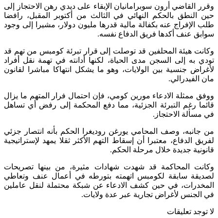
وقرر القاضي أرون سوبرامانيان الإبقاء على ديدي رهن الاحتجاز إلى
حين النطق بالحكم النهائي في الثالث من أكتوبر المقبل، رافضا
طلب الإفراج عنه بكفالة مالية قدرها مليون دولار، مشيرا إلى وجود
سوابق عنف أكدها فريق الدفاع نفسه.
وكانت هيئة المحلفين قد توصلت إلى قرار تبرئة كومبس من تهم قد
تودي به إلى السجن مدى الحياة، لكنها أدانته في تهمة نقل أفراد
لأغراض جنسية بين الولايات، وهو ما يشكل انتهاكا مباشرا لقانون
مان الفيدرالي.
ووفق ممثلة الادعاء مورين كومي، فإن احتمال فرار المتهم ما يزال
قائما رغم التبرئة الجزئية، مما دفع المحكمة إلى رفض أي تساهل
في مسألة الاحتجاز.
من جانبه، وصف المحامي يورغن روديغرا الحكم بأنه انتصار جزئي
لفريق الدفاع، معتبرا أن إسقاط التهم الأكثر ثقلا يمهد لإستراتيجية
قانونية جديدة خلال مرحلة الحكم.
وكانت المحاكمة قد شهدت شهادات مثيرة، من بينها تصريحات
لصديقة سابقة لكومبس اتهمته بتورطه في أعمال عنف وتعاطي
المخدرات، في حين كشف الادعاء عن شبكة محتملة لنقل عاملين
في الجنس لأغراض تجارية عبر عدة ولايات.
لا توجد تعليقات