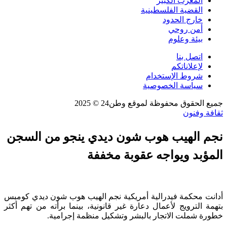
المغرب الكبير
القضية الفلسطينية
خارج الحدود
أمن روحي
بيئة وعلوم
اتصل بنا
لإعلاناتكم
شروط الإستخدام
سياسة الخصوصية
جميع الحقوق محفوظة لموقع وطن24 © 2025
ثقافة وفنون
نجم الهيب هوب شون ديدي ينجو من السجن
المؤبد ويواجه عقوبة مخففة
أدانت محكمة فيدرالية أمريكية نجم الهيب هوب شون ديدي كومبس
بتهمة الترويج لأعمال دعارة غير قانونية، بينما برأته من تهم أكثر
خطورة شملت الاتجار بالبشر وتشكيل منظمة إجرامية.